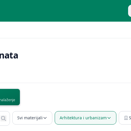
P
nata
nalaženje
Svi materijali
Arhitektura i urbanizam
S