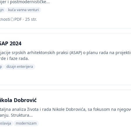
jer i postmodernističke...
ajn
kuća vanna venturi
nosti
PDF · 25 str.
SAP 2024
acije srpskih arhitektonskih praksi (ASAP) o planu rada na projekt
de i faze rada.
p
dizajn enterijera
ikola Dobrović
aljna analiza života i rada Nikole Dobrovića, sa fokusom na njegov
nju. Struktura...
oslavija
modernizam