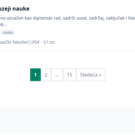
uzeji nauke
o označen kao diplomski rad, sadrži uvod, sadržaj, zaključak i lite
j...
nauka
tički fakultet
PDF · 57 str.
1
2
…
15
Sledeća »