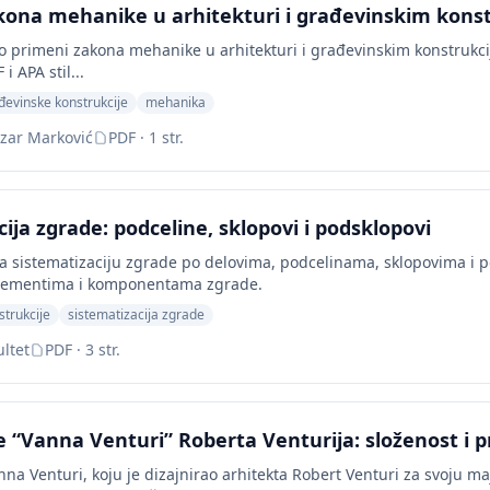
ona mehanike u arhitekturi i građevinskim kons
o primeni zakona mehanike u arhitekturi i građevinskim konstrukci
i APA stil...
đevinske konstrukcije
mehanika
zar Marković
PDF · 1 str.
ija zgrade: podceline, sklopovi i podsklopovi
a sistematizaciju zgrade po delovima, podcelinama, sklopovima i 
lementima i komponentama zgrade.
strukcije
sistematizacija zgrade
ultet
PDF · 3 str.
e “Vanna Venturi” Roberta Venturija: složenost i p
nna Venturi, koju je dizajnirao arhitekta Robert Venturi za svoju m