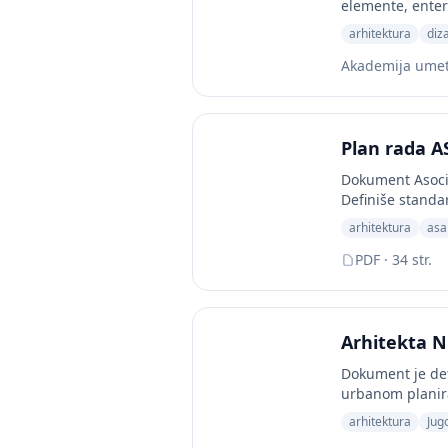
elemente, enteri
arhitektura
diz
Akademija umet
Plan rada A
Dokument Asocij
Definiše standar
arhitektura
asa
PDF · 34 str.
Arhitekta N
Dokument je det
urbanom planira
arhitektura
Jug