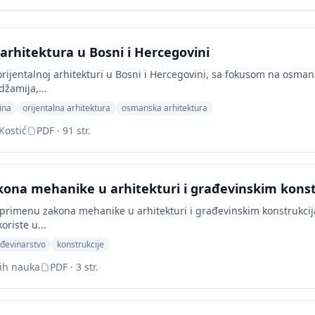
 arhitektura u Bosni i Hercegovini
rijentalnoj arhitekturi u Bosni i Hercegovini, sa fokusom na osmansk
džamija,...
ina
orijentalna arhitektura
osmanska arhitektura
Kostić
PDF · 91 str.
ona mehanike u arhitekturi i građevinskim kons
primenu zakona mehanike u arhitekturi i građevinskim konstrukci
koriste u...
đevinarstvo
konstrukcije
kih nauka
PDF · 3 str.