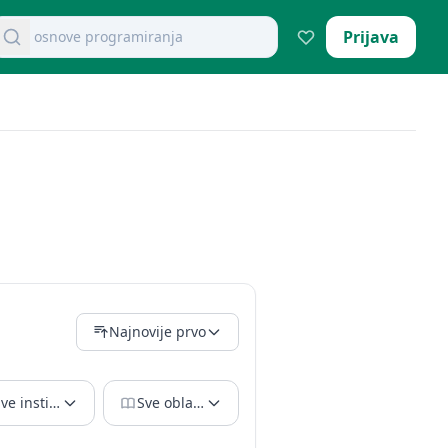
osnove programiranja
retraži dokumente
Prijava
Najnovije prvo
ve institucije
Sve oblasti