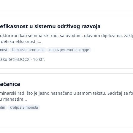
efikasnost u sistemu održivog razvoja
ukturiran kao seminarski rad, sa uvodom, glavnim dijelovima, zaklj
getsku efikasnost i...
snost
klimatske promjene
obnovljivi izvori energije
fakultet
DOCX · 16 str.
ačanica
inarski rad, što je jasno naznačeno u samom tekstu. Sadržaj se fok
zu manastira...
utin
kraljica Simonida