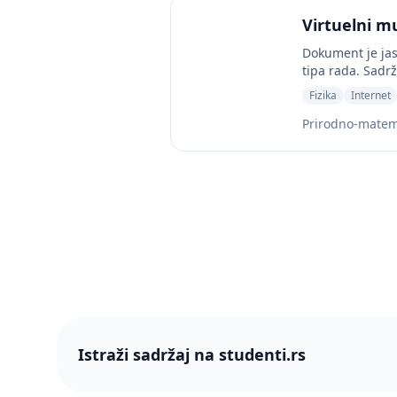
Virtuelni m
Dokument je jasn
tipa rada. Sadrža
Fizika
Internet
Prirodno-matema
Istraži sadržaj na studenti.rs