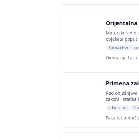
Orijentalna
Maturski rad o o
objekata poput 
Bosna i Hercegov
Gimnazija Laza 
Primena zak
Rad objašnjava 
zakoni i statika 
arhitektura
Gra
Fakultet tehnič