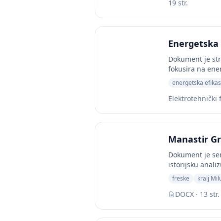
19 str.
Energetska 
Dokument je str
fokusira na ener
energetska efika
Elektrotehnički 
Manastir Gr
Dokument je sem
istorijsku anali
freske
kralj Mil
DOCX · 13 str.