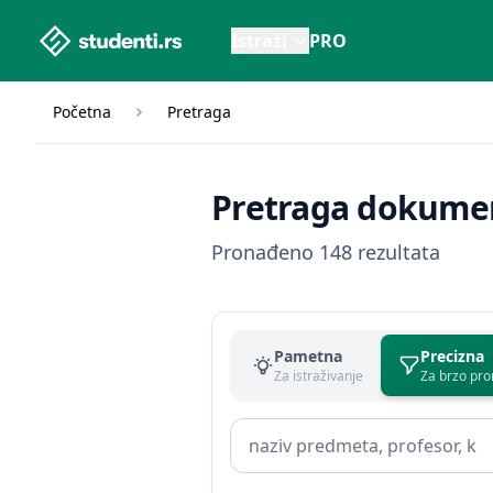
studenti.rs home page
Istraži
PRO
Početna
Pretraga
Pretraga dokume
Pronađeno 148 rezultata
Pametna
Precizna
Za istraživanje
Za brzo pro