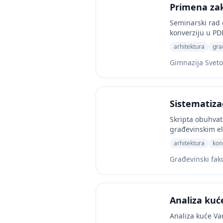
Primena zak
Seminarski rad 
konverziju u PDF 
arhitektura
gra
Gimnazija Sveto
Sistematizac
Skripta obuhvat
građevinskim e
arhitektura
kon
Građevinski fak
Analiza kuć
Analiza kuće Va