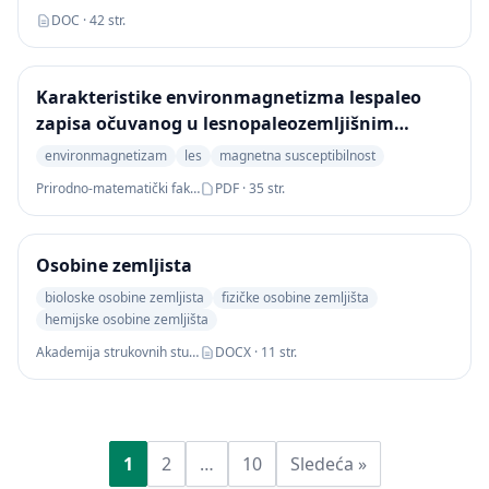
DOC · 42 str.
Karakteristike environmagnetizma lespaleo
zapisa očuvanog u lesnopaleozemljišnim
sekvencama lokaliteta
environmagnetizam
les
magnetna susceptibilnost
Prirodno-matematički fakultet
PDF · 35 str.
Osobine zemljista
bioloske osobine zemljista
fizičke osobine zemljišta
hemijske osobine zemljišta
Akademija strukovnih studija Južna Srbija
DOCX · 11 str.
1
2
…
10
Sledeća »