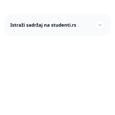
Istraži sadržaj na studenti.rs
studenti.rs naslovnica
Više od 250 hiljada studenata nam je ukazalo poverenje!
studenti.rs
Podrška
O nama
Pomoć
Blog
Kontakt