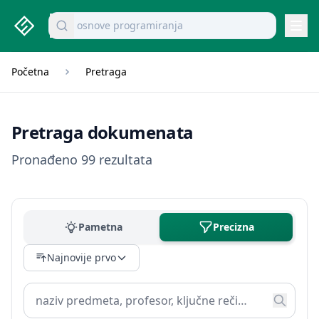
studenti.rs home page
Pretraži dokumente
osnove programiranja
Navi
Početna
Pretraga
Pretraga dokumenata
Pronađeno 99 rezultata
Pametna
Precizna
Najnovije prvo