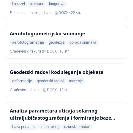
biodizel
bioetano
biogoriva
Fakultet za finansije, bankarstvo i reviziju
DOCX · 22 str.
Aerofotogrametrijsko snimanje
aerofotogrametrija
geodezija
obrada snimaka
Građevinski fakultet
DOCX · 16 str.
Geodetski radovi kod sleganja objekata
deformacije
geodetski radovi
merenje
Građevinski fakultet
DOCX · 12 str.
Analiza parametara uticaja solarnog
ultraljubičastog zračenja i formiranje baze
podataka
baza podataka
monitoring
ozonski omotač