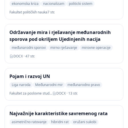
ekonomska kriza
nacionalizam
politicki sistem
Fakultet političkih nauka
7 str.
Održavanje mira i rješavanje međunarodnih
sporova pod okriljem Ujedinjenih nacija
međunarodni sporovi
mirno rješavanje
mirovne operacije
DOCX · 47 str.
Pojam i razvoj UN
Liga naroda
Međunarodni mir
međunarodno pravo
Fakultet za poslovne studije i pravo
DOCX · 13 str.
Najvažnije karakteristike savremenog rata
asimetrično ratovanje
hibridni rat
oružani sukobi