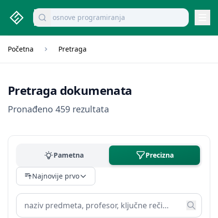
studenti.rs home page
Pretraži dokumente
osnove programiranja
Navi
Početna
Pretraga
Pretraga dokumenata
Pronađeno 459 rezultata
Pametna
Precizna
Najnovije prvo