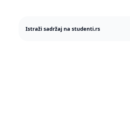
Istraži sadržaj na studenti.rs
studenti
studenti.rs naslovnica
O nama
Više od 250 hiljada studenata nam je
Blog
ukazalo poverenje! Napredujmo zajedno,
pametnije.