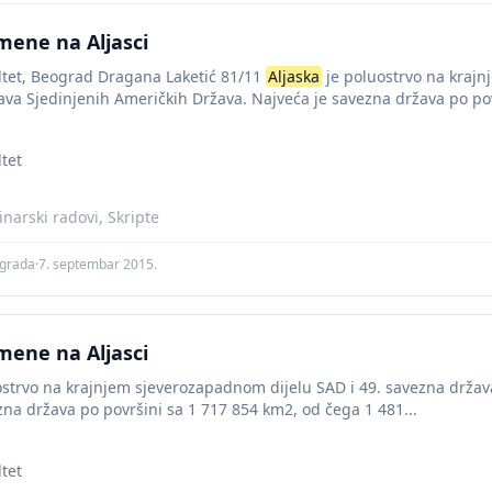
mene na Aljasci
ltet, Beograd Dragana Laketić 81/11
Aljaska
je poluostrvo na krajn
ava Sjedinjenih Američkih Država. Najveća je savezna država po povr
tet
narski radovi, Skripte
agrada
·
7. septembar 2015.
mene na Aljasci
strvo na krajnjem sjeverozapadnom dijelu SAD i 49. savezna držav
zna država po površini sa 1 717 854 km2, od čega 1 481...
tet