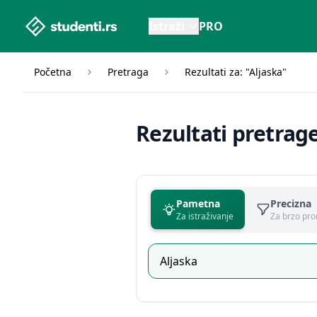
studenti.rs home page
Istraži
PRO
Početna
Pretraga
Rezultati za: "Aljaska"
Rezultati pretrag
Pametna
Precizna
Za istraživanje
Za brzo pro