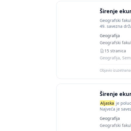
Širenje eku
Geografski faku
49. savezna drž
Geografija
Geografski fakul
15 stranica
Geografija, Semi
Objavio izuzetnan
Širenje eku
Aljaska
je poluo
Najveća je save
Geografija
Geografski fakul