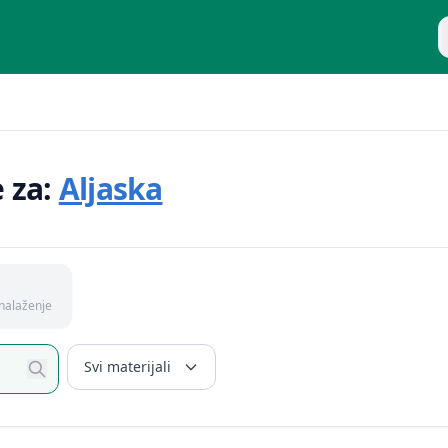
P
e za:
Aljaska
nalaženje
Svi materijali