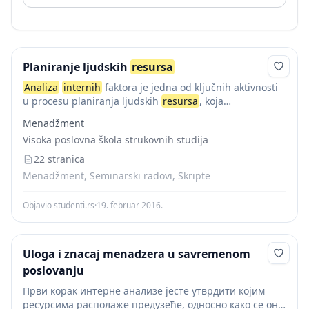
Planiranje ljudskih
resursa
Analiza
internih
faktora je jedna od ključnih aktivnosti
u procesu planiranja ljudskih
resursa
, koja
podrazumeva sledeće aktivnosti: Pregled i
analiza
Menadžment
postojećih poslova – Početna osnova za procenu
Visoka poslovna škola strukovnih studija
internih
snaga i...
22 stranica
Menadžment, Seminarski radovi, Skripte
Objavio studenti.rs
·
19. februar 2016.
Uloga i znacaj menadzera u savremenom
poslovanju
Први корак интерне анализе јесте утврдити којим
ресурсима располаже предузеће, односно како се они