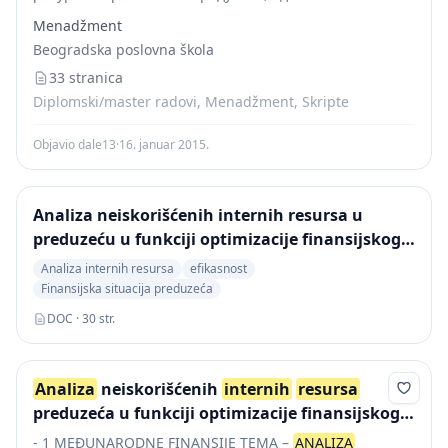
могу искористити да би предузеће остварило
Menadžment
конкурентску предност. Ресурси се јављају у
Beogradska poslovna škola
различитим облицима као што...
33 stranica
Diplomski/master radovi, Menadžment, Skripte
Objavio dale13
·
16. januar 2015.
Analiza neiskorišćenih internih resursa u
preduzeću u funkciji optimizacije finansijskog
položaja kompanije
Analiza internih resursa
efikasnost
Finansijska situacija preduzeća
DOC · 30 str.
Analiza
neiskorišćenih
internih
resursa
preduzeća u funkciji optimizacije finansijskog
položaja preduzeća
- 1 MEĐUNARODNE FINANSIJE TEMA –
ANALIZA