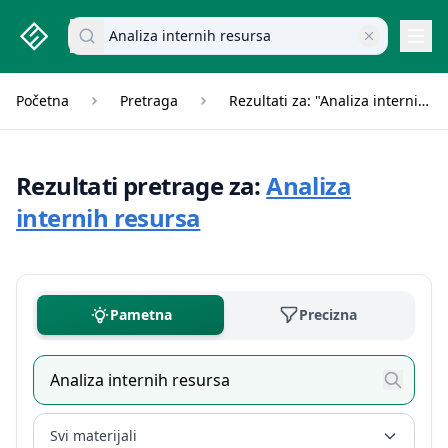
studenti.rs home page
Pretraži dokumente
Navi
Početna
Pretraga
Rezultati za: "Analiza internih resursa"
Rezultati pretrage za:
Analiza
internih resursa
Pametna
Precizna
Svi materijali