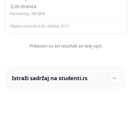
razgranato,pri dnu odrvenjeno.Listovi su spiralno
poredeni,a...
26 stranica
Farmacija, Skripte
Objavio studenti.rs
·
26. oktobar 2017.
Prikazani su svi rezultati za ovaj upit.
Istraži sadržaj na studenti.rs
studenti.rs naslovnica