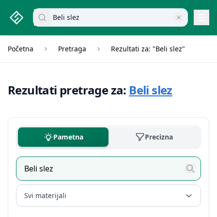
studenti.rs home page
Pretraži dokumente
Navi
Početna
Pretraga
Rezultati za: "Beli slez"
Rezultati pretrage za:
Beli slez
Pametna
Precizna
Svi materijali