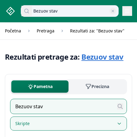
studenti.rs home page
Pretraži dokumente
Navi
Početna
Pretraga
Rezultati za: "Bezuov stav"
Rezultati pretrage za:
Bezuov stav
Pametna
Precizna
Skripte