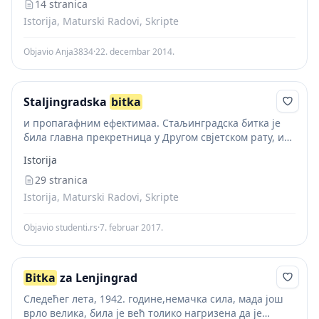
14 stranica
Istorija, Maturski Radovi, Skripte
Objavio Anja3834
·
22. decembar 2014.
Staljingradska
bitka
и пропагафним ефектимаа. Стаљинградска битка је
била главна прекретница у Другом свјетском рату, и
сматра се најкрвавијом битком у људској историји.
Istorija
Трајала је од 17. јула 1942. до 2. фебруара...
29 stranica
Istorija, Maturski Radovi, Skripte
Objavio studenti.rs
·
7. februar 2017.
Bitka
za Lenjingrad
Следећег лета, 1942. године,немачка сила, мада још
врло велика, била је већ толико нагризена да је