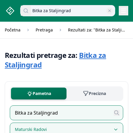
studenti.rs home page
Pretraži dokumente
Navi
Početna
Pretraga
Rezultati za: "Bitka za Staljingrad"
Rezultati pretrage za:
Bitka za
Staljingrad
Pametna
Precizna
Maturski Radovi