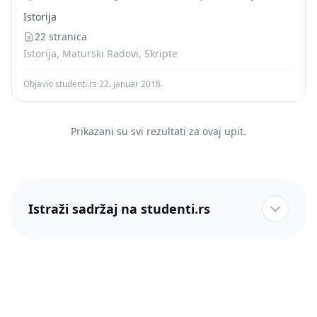
немачка оганзива била ограничена само на југ. И тако
Istorija
ограничена, офанзива је ипак пољуљала...
22 stranica
Istorija, Maturski Radovi, Skripte
Objavio studenti.rs
·
22. januar 2018.
Prikazani su svi rezultati za ovaj upit.
Istraži sadržaj na studenti.rs