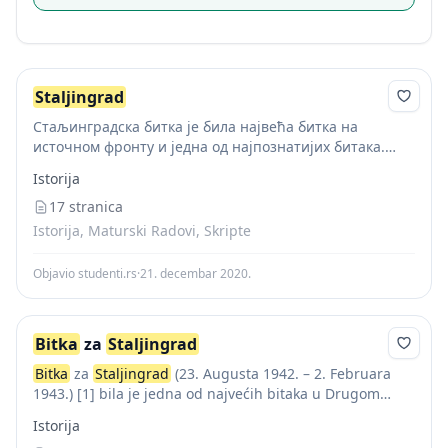
Staljingrad
Стаљинградска битка је била највећа битка на
источном фронту и једна од најпознатијих битака.
Трајала је од 23. августа 1942. до 2. фебруара 1943.
Istorija
године. Са собом је однела огромне...
17 stranica
Istorija, Maturski Radovi, Skripte
Objavio studenti.rs
·
21. decembar 2020.
Bitka
za
Staljingrad
Bitka
za
Staljingrad
(23. Augusta 1942. – 2. Februara
1943.) [1] bila je jedna od najvećih bitaka u Drugom
svjetskom ratu i jedna od najkrvavijih u ljudskoj historiji.
Istorija
Smatra se...