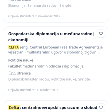
Ekonomija, Seminarski radovi, Skripte
Objavio studenti.rs
·
2. novembar 2017.
Gospodarska diplomacija u međunarodnoj
ekonomiji
CEFTA
(eng. Central European Free Trade Agreement) je
višestrani (multilateralni) ugovor o slobodnoj trgovini
SAA Sporazumu o stabilizaciji i pridruživanju EU
Političke nauke
Europska Unija UN Ujedinjene Nacije PR (eng. Public
Fakultet međunarodnih odnosa i diplomacije
Relations)...
55 stranica
Diplomski/master radovi, Političke nauke, Skripte
Objavio studenti.rs
·
11. oktobar 2016.
Cefta
: centralnoevropski sporazum o slobodnoj