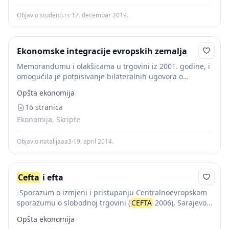
Objavio studenti.rs
·
17. decembar 2019.
Ekonomske integracije evropskih zemalja
Memorandumu i olakšicama u trgovini iz 2001. godine, i
omogućila je potpisivanje bilateralnih ugovora o
slobodnoj trgovni između zemalja članica, zasnovanih
Opšta ekonomija
na principima STO. S obzirom da je sprovođenje
odredaba...
16 stranica
Ekonomija, Skripte
Objavio natalijaaa3
·
19. april 2014.
Cefta
i efta
-Sporazum o izmjeni i pristupanju Centralnoevropskom
sporazumu o slobodnoj trgovini (
CEFTA
2006), Sarajevo,
april 2007. - Regionalna saradnja za razvoj i evropske
Opšta ekonomija
integracije, Evropski pokret u Srbiji – EPUS, Beograd,...