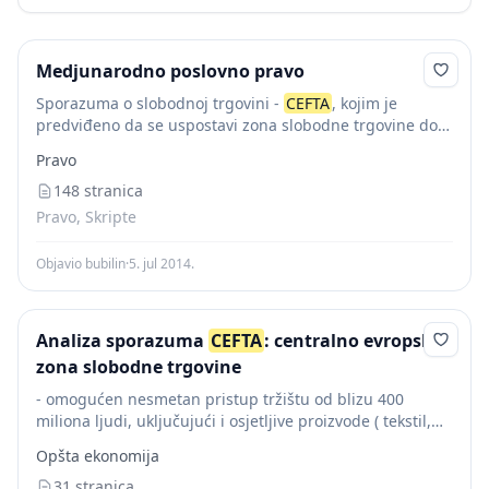
Medjunarodno poslovno pravo
Sporazuma o slobodnoj trgovini -
CEFTA
, kojim je
predviđeno da se uspostavi zona slobodne trgovine do
kraja 2010. godine. Osnovni cilj Sporazuma je delotvorno
Pravo
i u što većoj meri korišćenje...
148 stranica
Pravo, Skripte
Objavio bubilin
·
5. jul 2014.
Analiza sporazuma
CEFTA
: centralno evropska
zona slobodne trgovine
- omogućen nesmetan pristup tržištu od blizu 400
miliona ljudi, uključujući i osjetljive proizvode ( tekstil,
poljoprivredni proizvodi, metal i dr. ) u kojima te zemlje
Opšta ekonomija
imaju komparativnu prednost, a...
31 stranica