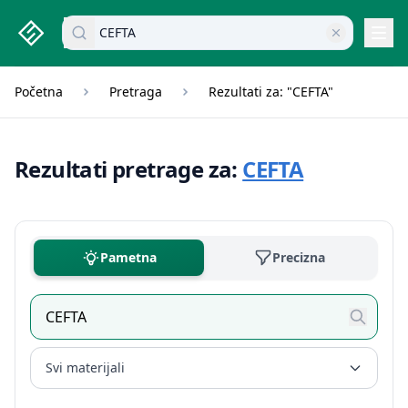
studenti.rs home page
Pretraži dokumente
Navi
Početna
Pretraga
Rezultati za: "CEFTA"
Rezultati pretrage za:
CEFTA
Pametna
Precizna
Svi materijali