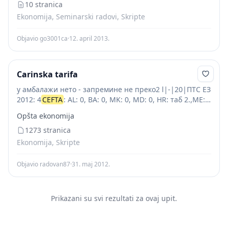
10 stranica
Ekonomija, Seminarski radovi, Skripte
Objavio go3001ca
·
12. april 2013.
Carinska tarifa
у амбалажи нето - запремине не преко2 l|-|20|ПТС ЕЗ
2012: 4
CEFTA
: AL: 0, BA: 0, MK: 0, MD: 0, HR: таб 2.,ME:
0, UN1244: 0CU BKR: BY: 0, KZ: 0,...
Opšta ekonomija
1273 stranica
Ekonomija, Skripte
Objavio radovan87
·
31. maj 2012.
Prikazani su svi rezultati za ovaj upit.