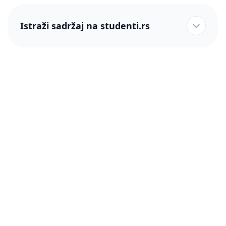
Istraži sadržaj na studenti.rs
studenti.rs naslovnica
Više od 250 hiljada studenata nam je ukazalo poverenje!
studenti.rs
Podrška
O nama
Pomoć
Blog
Kontakt
PRO članstvo (Cene)
Status
Šta je PRO članstvo