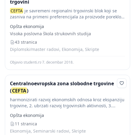
trgovini
CEFTA
je savremeni regionalni trgovinski blok koji se
zasniva na primeni preferencijala za proizvode poreklom
iz zemalja ugovornica. Zemlje potpisnice Sporazuma su
Opšta ekonomija
se obavezale na uspostavljanje zone slobodne trgovine
Visoka poslovna škola strukovnih studija
u...
43 stranica
Diplomski/master radovi, Ekonomija, Skripte
Objavio studenti.rs
·
7. decembar 2018.
Centralnoevropska zona slobodne trgovine
(
CEFTA
)
harmonizirati razvoj ekonomskih odnosa kroz ekspanziju
trgovine, 2. ubrzati razvoj trgovinskih aktivnosti, 3.
porast životnog standarda, 4. osiguranje bolje
Opšta ekonomija
zaposlenosti, 5. rast proizvodnosti i 6. osiguranje
financijske stabilnosti. 1. Sporazum...
11 stranica
Ekonomija, Seminarski radovi, Skripte