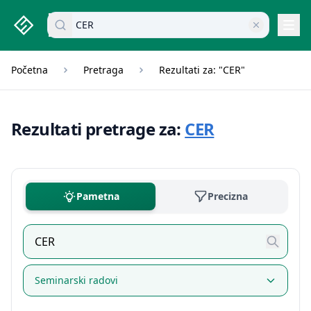
studenti.rs home page
Pretraži dokumente
Navi
Početna
Pretraga
Rezultati za: "CER"
Rezultati pretrage za:
CER
Pametna
Precizna
Seminarski radovi