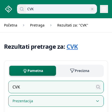
studenti.rs home page
Pretraži dokumente
Navi
Početna
Pretraga
Rezultati za: "CVK"
Rezultati pretrage za:
CVK
Pametna
Precizna
Prezentacija