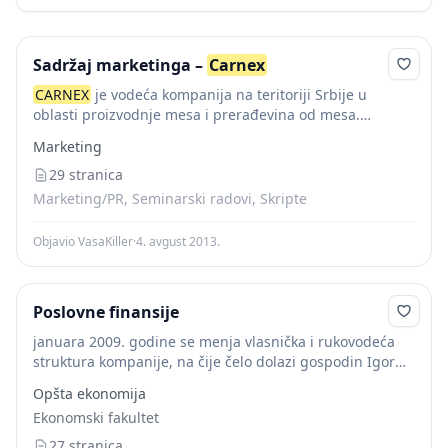
Sadržaj marketinga –
Carnex
CARNEX
je vodeća kompanija na teritoriji Srbije u
oblasti proizvodnje mesa i prerađevina od mesa.
Vertikalno organizovana, odgovorna prehrambena
Marketing
kompanija nastaviće da raste sa profitabilnim
investicijama. Odlikuje se kvalitetom proizvoda,...
29 stranica
Marketing/PR, Seminarski radovi, Skripte
Objavio VasaKiller
·
4. avgust 2013.
Poslovne finansije
januara 2009. godine se menja vlasnička i rukovodeća
struktura kompanije, na čije čelo dolazi gospodin Igor
Lavš. Cilj novog menadžmenta kompanije Agroživ je
Opšta ekonomija
očuvanje tradicije kvaliteta uz prepoznatljivost robne
Ekonomski fakultet
marke...
27 stranica