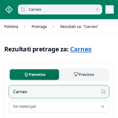
studenti.rs home page
Pretraži dokumente
Navi
Početna
Pretraga
Rezultati za: "Carnex"
Rezultati pretrage za:
Carnex
Pametna
Precizna
Svi materijali