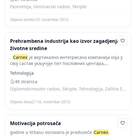
Ekonomija, Seminarski radovi, Skripte
Objavio tamito
·
25. novembar 2012.
Prehrambena industrija kao izvor zagadjenja
životne sredine
.
Carnex
је вертикално интегрисана компанија која у
свој састав укључује пет пословних центара,
Индустрију меса, Сточарство, Биљну производњу,
Tehnologija
Силосе и Фабрику сточне хране. Свестан
потенцијалног утицаја свакодневних процеса рада...
46 stranica
Diplomski/master radovi, Skripte, Tehnologija, Zaštita životne sredine
Objavio duxa21
·
16. novembar 2013.
Motivacija potrosača
godine u Vrbasu osnovano je preduzeće
Carnex
.