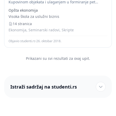
Kupovinom objekata i ulaganjem u formiranje pet
posebnih poslovnih centara, fabrika je tokom
Opšta ekonomija
devedesetih prerasla u veliki poljoprivredni kompleks.
Visoka škola za uslužni biznis
Industrija mesa je nagrađena...
14 stranica
Ekonomija, Seminarski radovi, Skripte
Objavio studenti.rs
·
26. oktobar 2018.
Prikazani su svi rezultati za ovaj upit.
Istraži sadržaj na studenti.rs