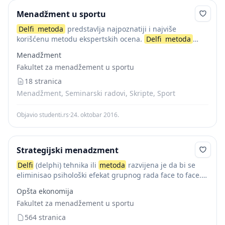
Menadžment u sportu
Delfi
metoda
predstavlja najpoznatiji i najviše
korišćenu metodu ekspertskih ocena.
Delfi
metoda
proučava i daje prognoze o neizvesnim situacijama za
Menadžment
koje nismo u stanju da izvedemo objektivne statističke
Fakultet za menadžement u sportu
zakonitosti, formiramo...
18 stranica
Menadžment, Seminarski radovi, Skripte, Sport
Objavio studenti.rs
·
24. oktobar 2016.
Strategijski menadzment
Delfi
(delphi) tehnika ili
metoda
razvijena je da bi se
eliminisao psihološki efekat grupnog rada face to face.
Suština
delfi
metoda
sastoji se u interaktivnosti i
Opšta ekonomija
nezavisno slobodnom timskom pristupu...
Fakultet za menadžement u sportu
564 stranica