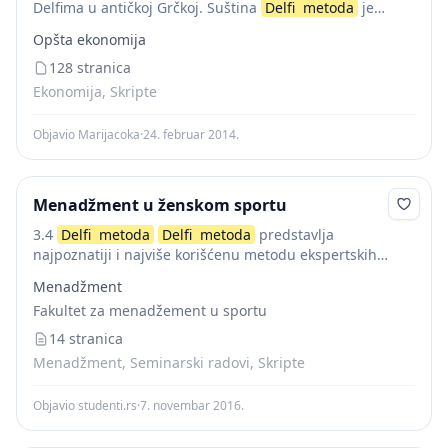
Delfima u antičkoj Grčkoj. Suština
Delfi
metoda
je
sistematsko razvijanje konsenzusa mišljenja eksperata u
Opšta ekonomija
oblasti predviñanja dogañaja u budućnosti.
Delfi
metod...
128 stranica
Ekonomija, Skripte
Objavio Marijacoka
·
24. februar 2014.
Menadžment u ženskom sportu
3.4
Delfi
metoda
Delfi
metoda
predstavlja
najpoznatiji i najviše korišćenu metodu ekspertskih
ocena.
Delfi
metoda
proučava i daje prognoze o
Menadžment
neizvesnim situacijama za koje nismo u stanju da
Fakultet za menadžement u sportu
izvedemo objektivne...
14 stranica
Menadžment, Seminarski radovi, Skripte
Objavio studenti.rs
·
7. novembar 2016.