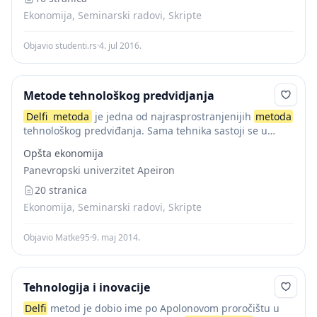
Ekonomija, Seminarski radovi, Skripte
Objavio studenti.rs
·
4. jul 2016.
Metode tehnološkog predvidjanja
Delfi
metoda
je jedna od najrasprostranjenijih
metoda
tehnološkog predviđanja. Sama tehnika sastoji se u
uzastupnom ispitivanju stručnjaka iz oblasti predviđanja
Opšta ekonomija
uz težnju obezbeđivanja većeg broja relevantnih
Panevropski univerzitet Apeiron
informacija. Dakle,
metoda
sadrži...
20 stranica
Ekonomija, Seminarski radovi, Skripte
Objavio Matke95
·
9. maj 2014.
Tehnologija i inovacije
Delfi
metod je dobio ime po Apolonovom proročištu u