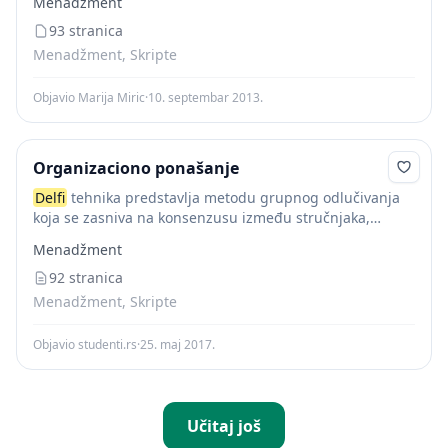
Menadžment
upitnika. Ovde se članovi grupe ne sreću licem u...
93 stranica
Menadžment, Skripte
Objavio Marija Miric
·
10. septembar 2013.
Organizaciono ponašanje
Delfi
tehnika predstavlja metodu grupnog odlučivanja
koja se zasniva na konsenzusu između stručnjaka,
donosioca odluka, na osnovu upotrebe i korišćenja serije
Menadžment
upitnika. Ovde se članovi grupe ne sreću licem u...
92 stranica
Menadžment, Skripte
Objavio studenti.rs
·
25. maj 2017.
Učitaj još