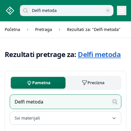
studenti.rs home page
Pretraži dokumente
Navi
Početna
Pretraga
Rezultati za: "Delfi metoda"
Rezultati pretrage za:
Delfi metoda
Pametna
Precizna
Svi materijali