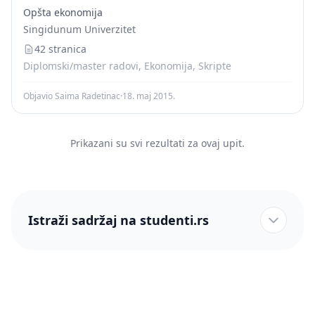
|2010|~~Oct~~|~~1.00~~|~~1.486~~|
Opšta ekonomija
|2010|~~Sep~~|~~1.00~~|~~1.433~~|
Singidunum Univerzitet
|2010|~~Aug~~|~~1.00~~|~~1.414~~|
|2010|~~Jul~~|~~1.00~~|~~1.417~~|
42 stranica
|2010|~~Jun~~|~~1.00~~|~~1.306~~|
Diplomski/master radovi, Ekonomija, Skripte
|2010|~~May~~|~~1.00~~|~~1.26...
Objavio Saima Radetinac
·
18. maj 2015.
Prikazani su svi rezultati za ovaj upit.
Istraži sadržaj na studenti.rs