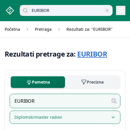
studenti.rs home page
Pretraži dokumente
Navi
Početna
Pretraga
Rezultati za: "EURIBOR"
Rezultati pretrage za:
EURIBOR
Pametna
Precizna
Diplomski/master radovi