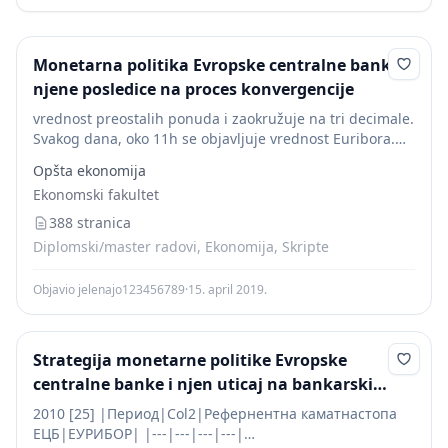
Monetarna politika Evropske centralne banke i
njene posledice na proces konvergencije
vrednost preostalih ponuda i zaokružuje na tri decimale.
Svakog dana, oko 11h se objavljuje vrednost Euribora.
Ove pozajmice su sa različitim rokovima dospeća- do 12
Opšta ekonomija
meseci. Eurobor se smatra najznačajnijom...
Ekonomski fakultet
388 stranica
Diplomski/master radovi, Ekonomija, Skripte
Objavio jelenajo123456789
·
15. april 2019.
Strategija monetarne politike Evropske
centralne banke i njen uticaj na bankarski
sistem Srbije
2010 [25] |Период|Col2|Рефернентна каматнастопа
ЕЦБ|ЕУРИБОР| |---|---|---|---|