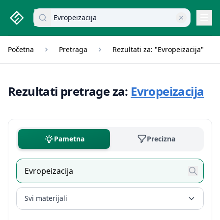
studenti.rs home page
Pretraži dokumente
Navi
Početna
Pretraga
Rezultati za: "Evropeizacija"
Rezultati pretrage za:
Evropeizacija
Pametna
Precizna
Svi materijali