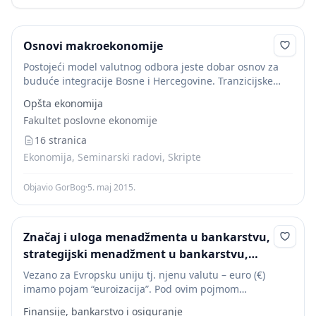
Osnovi makroekonomije
Postojeći model valutnog odbora jeste dobar osnov za
buduće integracije Bosne i Hercegovine. Tranzicijske
zemlje sa sistemom valutnog odbora sa eurom valutom
Opšta ekonomija
«sidrom» jasno su opredjeljene integracijama u
Fakultet poslovne ekonomije
Evropsku uniju...
16 stranica
Ekonomija, Seminarski radovi, Skripte
Objavio GorBog
·
5. maj 2015.
Značaj i uloga menadžmenta u bankarstvu,
strategijski menadžment u bankarstvu,
rukovođenje i koordinacija bankarskim
Vezano za Evropsku uniju tj. njenu valutu – euro (€)
sektorom i tržišta
imamo pojam “euroizacija”. Pod ovim pojmom
podrazumjevaju se želje i nastojanja tranzicijskih
Finansije, bankarstvo i osiguranje