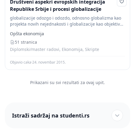
Društveni aspekri evropskih integracija
Republike Srbije i procesi globalizacije
globalizacije odozgo i odozdo, odnosno globalizma kao
projekta novih nejednakosti i globalizacije kao objektivno
istorijskog procesa dru.tvene integracije savremenog
Opšta ekonomija
čovečanstva. Regionalizacija predstavlja formu
globalizacije na mezo nivou svetskog sistema. Ona...
51 stranica
Diplomski/master radovi, Ekonomija, Skripte
Objavio caka
·
24. novembar 2015.
Prikazani su svi rezultati za ovaj upit.
Istraži sadržaj na studenti.rs