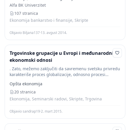
zemalja da mjesto svoje – domaće valute uvedu...
Alfa BK Univerzitet
107 stranica
Ekonomija bankarstvo i finansije, Skripte
Objavio Biljana137
·
13. avgust 2014.
Trgovinske grupacije u Evropi i međunarodni
ekonomski odnosi
. Zato, mežemo zaključiti da savremenu svetsku privredu
karakteriše proces globalizacije, odnosno procesi
ekonomskih integracija i saradnje na makro i mikro
Opšta ekonomija
nivou i po osnovu toga veća menunarodna trgovina i...
20 stranica
Ekonomija, Seminarski radovi, Skripte, Trgovina
Objavio sandrap19
·
2. mart 2015.