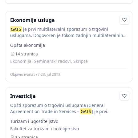
Ekonomija usluga
GATS
je prvi multilateralni sporazum o trgovini
uslugama. Dogovoren je tokom zadnjih multilateralnih
trgovačkih pregovora, tzv. Urugvajskog kruga (runde), a
Opšta ekonomija
primjenjuje se od 1995. Opšti sporazum o trgovini
uslugama (
14 stranica
GATS
)...
Ekonomija, Seminarski radovi, Skripte
Objavio ivana577
·
23. jul 2013.
Investicije
Opšti sporazum o trgovini uslugama (General
Agreement on Trade in Services -
GATS
) je prvi
multilateralni sporazum kojim se određuju okvir i pravila
Turizam i ugostiteljstvo
koja će se primjenjivati u oblasti trgovine...
Fakultet za turizam i hotelijerstvo
15 stranica