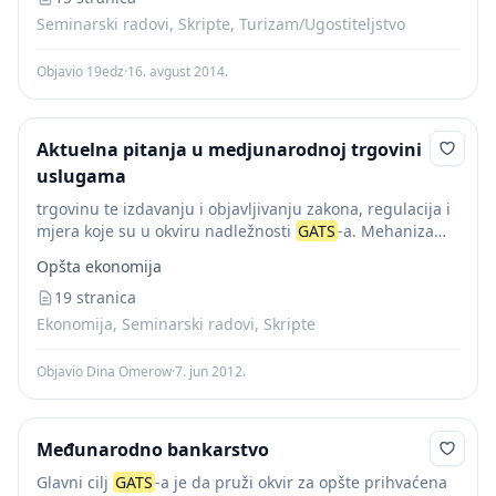
Seminarski radovi, Skripte, Turizam/Ugostiteljstvo
Objavio 19edz
·
16. avgust 2014.
Aktuelna pitanja u medjunarodnoj trgovini
uslugama
trgovinu te izdavanju i objavljivanju zakona, regulacija i
mjera koje su u okviru nadležnosti
GATS
-a. Mehanizam
rješavanja sporova Svjetske trgovinske organizacije
Opšta ekonomija
primjenjuje se na
GATS
(
GATS
, čl. XXIII), u skladu...
19 stranica
Ekonomija, Seminarski radovi, Skripte
Objavio Dina Omerow
·
7. jun 2012.
Međunarodno bankarstvo
Glavni cilj
GATS
-a je da pruži okvir za opšte prihvaćena