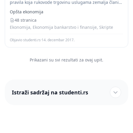
pravila koja rukovode trgovinu uslugama zemalja članica
WTO (World trade organisation) i da stvori rastući nivo
Opšta ekonomija
liberalizacije trgovine uslugama, uključujući...
48 stranica
Ekonomija, Ekonomija bankarstvo i finansije, Skripte
Objavio studenti.rs
·
14. decembar 2017.
Prikazani su svi rezultati za ovaj upit.
Istraži sadržaj na studenti.rs