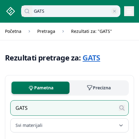
studenti.rs home page
Pretraži dokumente
Navi
Početna
Pretraga
Rezultati za: "GATS"
Rezultati pretrage za:
GATS
Pametna
Precizna
Svi materijali