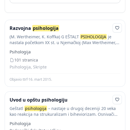
Razvojna
psihologija
(M. Wertheimer, K. Koffka) G EŠTALT
PSIHOLOGIJA
je
nastala poĉetkom XX st. u Njemaĉkoj (Max Wertheimer,
Kurt Koffka) kao reakcija na rašĉlanjivanje ljudske psihe
Psihologija
(STRUKTURALIZAM). Za geštaltiste “P SIHOLOGIJA JE...
101 stranica
Psihologija, Skripte
Objavio ttrf
·
16. mart 2015.
Uvod u opštu psihologiju
Geštatl
psihologija
– nastaje u drugoj deceniji 20 veka
kao reakcija na strukuralizam i biheviorizam. Osnivači
geštalt
psihologije su: Kurt Kofka, Maks Verthajner i
Psihologija
Volfrang Keler. Utemeljena je u Nemačkoj...