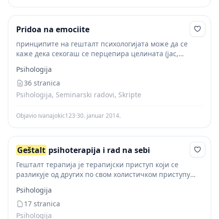
Pridoa na emociite
принципите на гешталт психологијата може да се
каже дека секогаш се перцепира целината (јас,
другите, светот), која се состои од фигура (стимулусот)
Psihologija
и позадина (останатите стимулуси). Сама по себе,
менталната...
36 stranica
Psihologija, Seminarski radovi, Skripte
Objavio ivanajokic123
·
30. januar 2014.
Geštalt
psihoterapija i rad na sebi
Гешталт терапија је терапијски приступ који се
разликује од других по свом холистичком приступу
појединцу и нагласку на искуству садашњег тренутка.
Psihologija
Централна идеја гешталт терапије је да појединац
постане свестан...
17 stranica
Psihologija