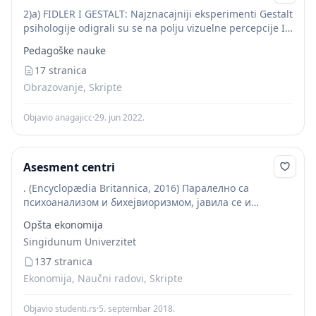
2)a) FIDLER I GESTALT: Najznacajniji eksperimenti Gestalt
psihologije odigrali su se na polju vizuelne percepcije I
percepcije pokreta. Prema Gestalt teoriji percepcija
Pedagoške nauke
objekta se analizom moze rasclaniti na djelove,
izolovane...
17 stranica
Obrazovanje, Skripte
Objavio anagajicc
·
29. jun 2022.
Asesment centri
. (Encyclopædia Britannica, 2016) Паралелно са
психоанализом и бихејвиоризмом, јавила се и
гешталт психолошка школа, која је настала као
Opšta ekonomija
реакција на моларно-молекуларни приступ који је
Singidunum Univerzitet
доминирао у структурализму и асоцијационизму,...
137 stranica
Ekonomija, Naučni radovi, Skripte
Objavio studenti.rs
·
5. septembar 2018.