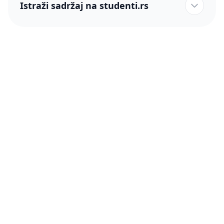
Istraži sadržaj na studenti.rs
studenti.rs naslovnica
Više od 250 hiljada studenata nam je ukazalo poverenje!
studenti.rs
Podrška
O nama
Pomoć
Blog
Kontakt
PRO članstvo (Cene)
Status
Šta je PRO članstvo
Pravno
Press & Partneri
Činimo dobro
Uslovi korišćenja