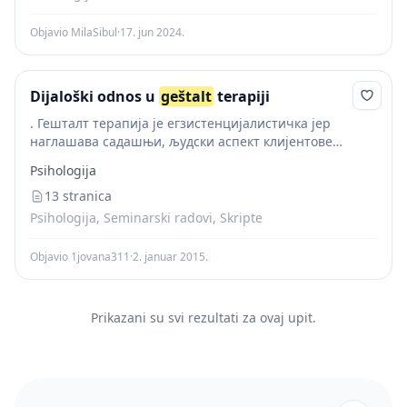
Objavio MilaSibul
·
17. jun 2024.
Dijaloški odnos u
geštalt
terapiji
. Гешталт терапија је егзистенцијалистичка јер
наглашава садашњи, људски аспект клијентове
егзистенције у његовом животу и у сваком тренутку
Psihologija
терапијске сеансе односно могућност клијента да, уз
помоћ свесности, изабере своју...
13 stranica
Psihologija, Seminarski radovi, Skripte
Objavio 1jovana311
·
2. januar 2015.
Prikazani su svi rezultati za ovaj upit.