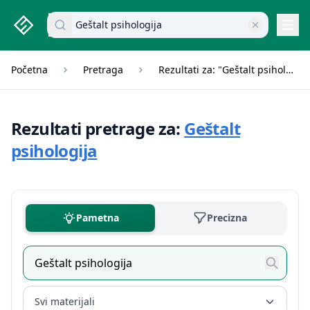
studenti.rs home page
Pretraži dokumente
Navi
Početna
Pretraga
Rezultati za: "Geštalt psihologija"
Rezultati pretrage za:
Geštalt
psihologija
Pametna
Precizna
Svi materijali