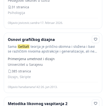
Pedagoški fakultet u Užicu
31 stranica
Psihologija
Objavio jovicevic.sandra
·
17. februar 2026.
Osnovi grafičkog dizajna
Sama
Geštalt
teorija je prilično obimna i složena i bavi
se različitim nivoima apstrakcije i generalizacije, ali neke
od osnovnih ideja koje potiču iz ove vrste razmišljanja su
Primenjena umetnost i dizajn
prilično univerzalne....
Univerzitet u Sarajevu
385 stranica
Dizajn, Skripte
Objavio hanabanana142
·
26. jun 2013.
Metodika likovnog vaspitanja 2