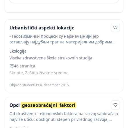
Urbanistički aspekti lokacije
- Геосеизмички процеси су најзначајнији јер
остављају најдубљи траг на материјалним добрима
али и на живот становника трусних крајева. - Грађење
Ekologija
у сеизмичким условима захтева коришћење
Visoka zdravstvena škola strukovnih studija
46 stranica
Skripte, Zaštita životne sredine
Objavio studenti.rs
·
8. decembar 2015.
Opci
geosaobraćajni
faktori
Od društveno – ekonomskih faktora na razvoj saobraćaja
najviše utiču: dostignuti stepen privrednog razvoja,
geografski razmještaj proizvodnih snaga, regionalni