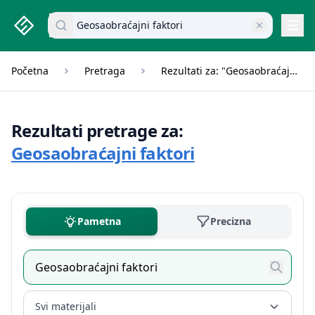
studenti.rs home page
Pretraži dokumente
Navi
Početna
Pretraga
Rezultati za: "Geosaobraćajni faktori"
Rezultati pretrage za:
Geosaobraćajni faktori
Pametna
Precizna
Svi materijali