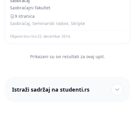
Saobraćaj
balansi proizvodnje i potrošnje, kompleks razvoja
Saobraćajni fakultet
proizvodnih snaga i koncentracija proizvodnje....
9 stranica
Saobraćaj, Seminarski radovi, Skripte
Objavio tiru-riru
·
22. decembar 2014.
Prikazani su svi rezultati za ovaj upit.
Istraži sadržaj na studenti.rs