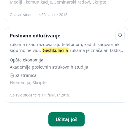
Mediji i komunikacije, Seminarski radovi, Skripte
Objavio studenti.rs
·
30. januar 2018.
Poslovno odlučivanje
rukama i kad razgovaraju telefonom, kad ih sagovornik
sigurno ne vidi.
Gestikulacija
rukama je značajan faktor
komunikacije, ali, ako je preterana, može da oslabi
Opšta ekonomija
komunikaciju, da kod slušaoca skrene pažnju...
Akademija poslovnih strukovnih studija
52 stranica
Ekonomija, Skripte
Objavio studenti.rs
·
14. februar 2019.
Učitaj još