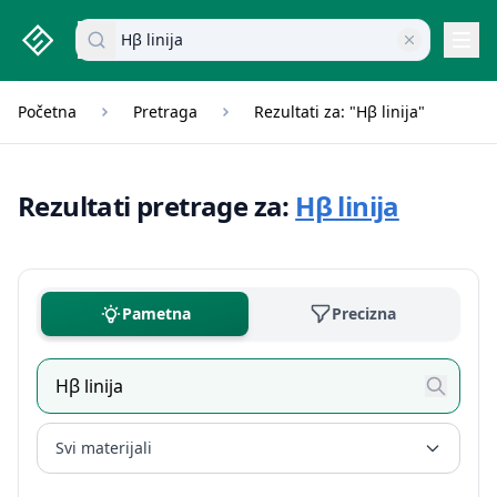
studenti.rs home page
Pretraži dokumente
Navi
Početna
Pretraga
Rezultati za: "Hβ linija"
Rezultati pretrage za:
Hβ linija
Pametna
Precizna
Svi materijali