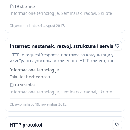
19 stranica
Informacione tehnologije, Seminarski radovi, Skripte
Objavio studenti.rs
·
1. avgust 2017.
Internet: nastanak, razvoj, struktura i servisi
HTTP je reguest/response протокол за комуникацију
између послужитеља и клијената. HTTP клијент, као
што је web прегледник најјчешће иницира пренос
Informacione tehnologije
података након што успостави TCP везу с удаљеним
Fakultet bezbednosti
web сервером...
19 stranica
Informacione tehnologije, Seminarski radovi, Skripte
Objavio mihacc
·
19. novembar 2013.
HTTP protokol