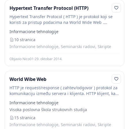
Hypertext Transfer Protocol (HTTP)
Hypertext Transfer Protocol ( HTTP ) je protokol koji se
koristi za pristup podacima na World Wide Web .
Protokol prenosi podatke u formi punog teksta,
Informacione tehnologije
hypertext -a, audio, video,...
10 stranica
Informacione tehnologije, Seminarski radovi, Skripte
Objavio Nico01
·
29. oktobar 2014.
World Wibe Web
HTTP je request/response ( zahtev/odgovor ) protokol za
komunikaciju između servera i klijenta. HTTP klijent, kao
što je web pretraživač najčešće inicira prenos podataka
Informacione tehnologije
nakon što uspostavi TCP vezu s...
Visoka poslovna škola strukovnih studija
15 stranica
Informacione tehnologije, Seminarski radovi, Skripte