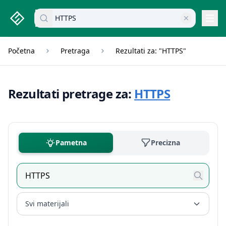
studenti.rs home page
Pretraži dokumente
Navi
Početna
Pretraga
Rezultati za: "HTTPS"
Rezultati pretrage za:
HTTPS
Pametna
Precizna
Svi materijali