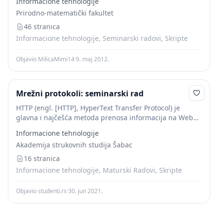
Informacione tehnologije
podataka koji se prenose. U zavisnosti od verzije HTTP-a
Prirodno-matematički fakultet
koju server podržava,...
46 stranica
Informacione tehnologije, Seminarski radovi, Skripte
Objavio MilicaMimi14
·
9. maj 2012.
Mrežni protokoli: seminarski rad
HTTP (engl. [HTTP], HyperText Transfer Protocol) je
glavna i najčešća metoda prenosa informacija na Webu.
Osnovna namena ovog protokola je omogućavanje
Informacione tehnologije
objavljivanja i prezentacije HTML dokumenata, tj. Web
Akademija strukovnih studija Šabac
stranica. HTTP...
16 stranica
Informacione tehnologije, Maturski Radovi, Skripte
Objavio studenti.rs
·
30. jun 2021.