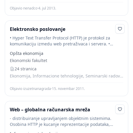
Objavio nenadco
·
4. jul 2013.
Elektronsko poslovanje
• Hyper Text Transfer Protocol (HTTP) je protokol za
komunikaciju izmedu web pretraživaca i servera. •
Hypertext Markup Language (HTML ili HML) je jezik bez
Opšta ekonomija
koga nije moguce prikazivanje slika...
Ekonomski fakultet
24 stranica
Ekonomija, Informacione tehnologije, Seminarski radovi, Skripte
Objavio izuzetnanagrada
·
15. novembar 2011.
Web – globalna računarska mreža
- distribuiranje upravljanjem objektnim sistemima.
Osobina HTTP je kucanje reprezentacije podataka,
omogućavajući sistemima da se izgrade nezavisno od