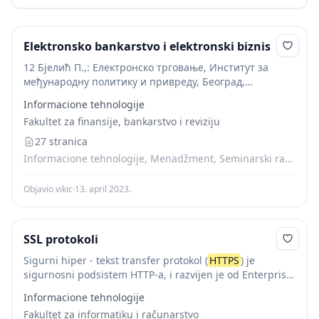
Elektronsko bankarstvo i elektronski biznis
12 Бјелић П.,: Електронско трговање, Институт за
међународну политику и привреду, Београд,
2000.стр134 13 ХТТП (Hypertext Transfer Protocol) је
Informacione tehnologije
комуникaциони протокол који омогућaвa сaобрaћaј
Fakultet za finansije, bankarstvo i reviziju
veb стрaницa у мрежи. Комплетнa путaњa...
27 stranica
Informacione tehnologije, Menadžment, Seminarski radovi, Telekomunikacije
Objavio vikic
·
13. april 2023.
SSL protokoli
Sigurni hiper - tekst transfer protokol (
HTTPS
) je
sigurnosni podsistem HTTP-a, i razvijen je od Enterprise
Integration Technologies kompanije. Oba,
HTTPS
i SSL
Informacione tehnologije
pružaju mogućnost sigurne komunikacije sa web
Fakultet za informatiku i računarstvo
serverima,...