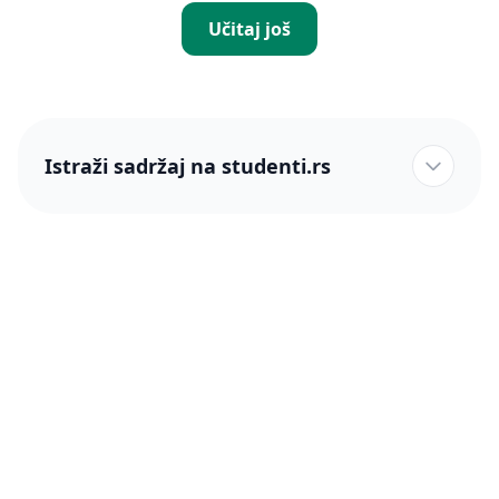
Učitaj još
Istraži sadržaj na studenti.rs
studenti.rs naslovnica
Više od 250 hiljada studenata nam je ukazalo poverenje!
studenti.rs
Podrška