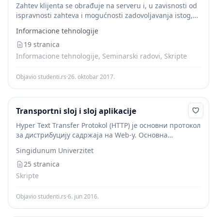
Zahtev klijenta se obrađuje na serveru i, u zavisnosti od
ispravnosti zahteva i mogućnosti zadovoljavanja istog,
klijentu se šalje odgovarajući odgovor. Odgovor se
Informacione tehnologije
sastoji od izveštaja o statusu zahteva (koji...
19 stranica
Informacione tehnologije, Seminarski radovi, Skripte
Objavio studenti.rs
·
26. oktobar 2017.
Transportni sloj i sloj aplikacije
Hyper Text Transfer Protokol (HTTP) је основни протокол
за дистрибуцију садржаја на Web-у. Основна
функционалност овог протокола је пренос захтева за
Singidunum Univerzitet
HTML документима (од стране клијента ка серверу) и
преност...
25 stranica
Skripte
Objavio studenti.rs
·
6. jun 2016.