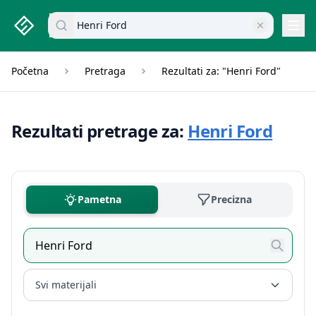
studenti.rs home page
Pretraži dokumente
Navi
Početna
Pretraga
Rezultati za: "Henri Ford"
Rezultati pretrage za:
Henri Ford
Pametna
Precizna
Svi materijali