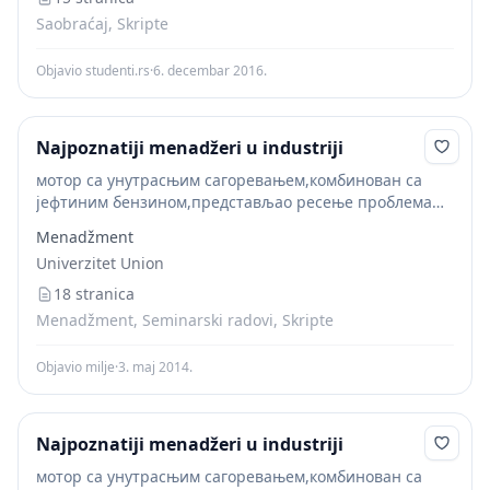
Saobraćaj, Skripte
Objavio studenti.rs
·
6. decembar 2016.
Najpoznatiji menadžeri u industriji
мотор са унутрасњим сагоревањем,комбинован са
јефтиним бензином,представљао ресење проблема
сеоске изолације,као и приградског и градског
Menadžment
превоза.Поставио је себи задатак да пројектује и
Univerzitet Union
произведе аутомобил који је лак за возњу,сигуран,на
који...
18 stranica
Menadžment, Seminarski radovi, Skripte
Objavio milje
·
3. maj 2014.
Najpoznatiji menadžeri u industriji
мотор са унутрасњим сагоревањем,комбинован са