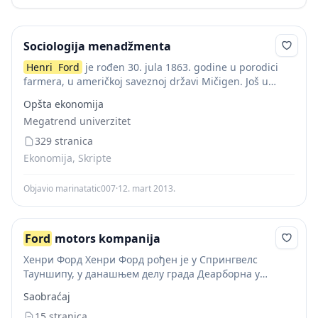
Sociologija menadžmenta
Henri
Ford
je rođen 30. jula 1863. godine u porodici
farmera, u američkoj saveznoj državi Mičigen. Još u
ranom detinjstvu pokazivao je veliki interes za
Opšta ekonomija
mehaniku, pa je sa 16...
Megatrend univerzitet
329 stranica
Ekonomija, Skripte
Objavio marinatatic007
·
12. mart 2013.
Ford
motors kompanija
Хенри Форд Хенри Форд рођен је у Спрингвелс
Тауншипу, у данашњем делу града Деарборна у
Мичигену, где се и данас налази и седиште
Saobraćaj
компаније. Његови родитељи су пореклом из Ирске...
15 stranica