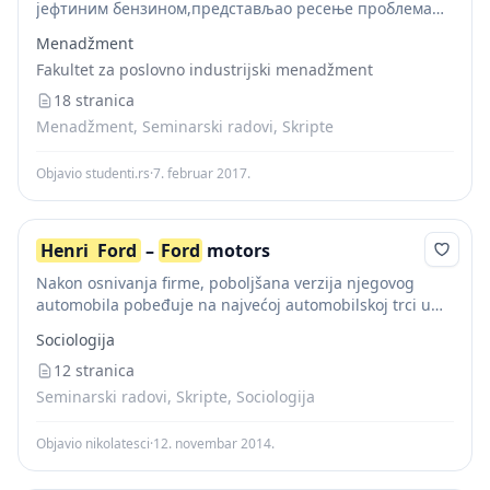
јефтиним бензином,представљао ресење проблема
сеоске изолације,као и приградског и градског
Menadžment
превоза.Поставио је себи задатак да пројектује и
Fakultet za poslovno industrijski menadžment
произведе аутомобил који је лак за возњу,сигуран,на
који...
18 stranica
Menadžment, Seminarski radovi, Skripte
Objavio studenti.rs
·
7. februar 2017.
Henri
Ford
–
Ford
motors
Nakon osnivanja firme, poboljšana verzija njegovog
automobila pobeđuje na najvećoj automobilskoj trci u
Americi. Međutim, posle nešto više od godinu dana od
Sociologija
osnivanja firme, dolazi do razilaženja sa finansijerima.
Razlozi...
12 stranica
Seminarski radovi, Skripte, Sociologija
Objavio nikolatesci
·
12. novembar 2014.