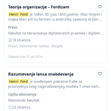
Teorija organizacije – Fordizam
Henri
Ford
je rođen 30. jula 1863.godine. Otac Vilijem i
majka Meri bili su farmeri u američkoj saveznoj državi
Mičigen. Još od malena
Henri
pokazuje veliko
Pravo
interesovanje za mehaniku. Sa...
Fakultet za obrazovanje diplomiranih pravnika i diplomiranih ekonomista za rukovodeće kadrove
18 stranica
Pravo, Seminarski radovi, Skripte
Objavio Scar
·
12. jul 2014.
Razumevanje lanca snabdevanja
Henri
Ford
je uvođenjem pokretne trake za
proizvodnju svog najprodavanijeg modela T imao samo
jedan cilj – brzo i jevtino napraviti vozilo, koje će imati
Opšta ekonomija
vrednost za široke narodne mase...
Ekonomski fakultet
23 stranica