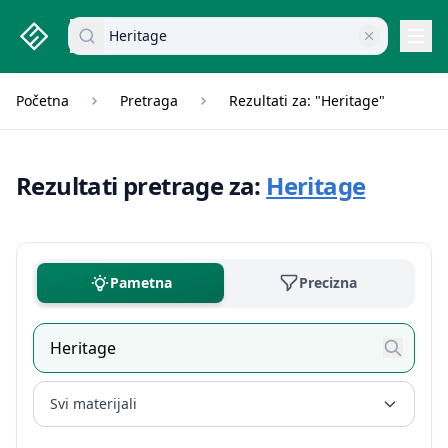
studenti.rs home page
Pretraži dokumente
Navi
Početna
Pretraga
Rezultati za: "Heritage"
Rezultati pretrage za:
Heritage
Pametna
Precizna
Svi materijali