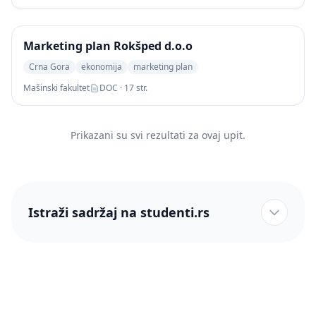
Marketing plan Rokšped d.o.o
Crna Gora
ekonomija
marketing plan
Mašinski fakultet
DOC · 17 str.
Prikazani su svi rezultati za ovaj upit.
Istraži sadržaj na studenti.rs