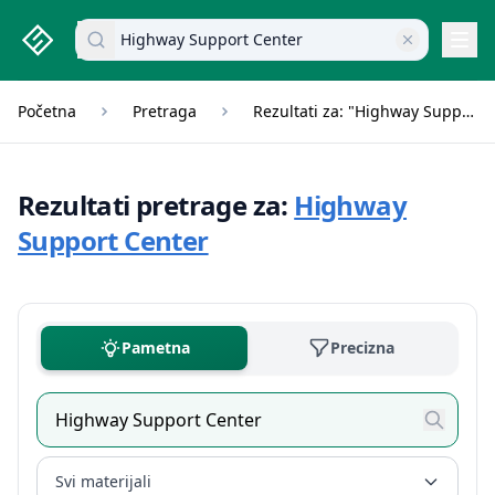
studenti.rs home page
Pretraži dokumente
Navi
Početna
Pretraga
Rezultati za: "Highway Support Center"
Rezultati pretrage za:
Highway
Support Center
Pametna
Precizna
Svi materijali