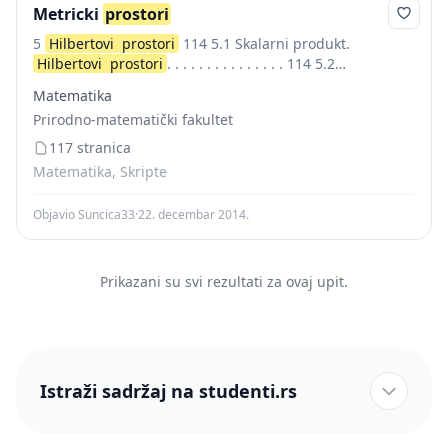
Metricki
prostori
5
Hilbertovi
prostori
114 5.1 Skalarni produkt.
Hilbertovi
prostori
. . . . . . . . . . . . . . . 114 5.2
Ortogonalnost i ortogonalni komplement ....
Matematika
Prirodno-matematički fakultet
117 stranica
Matematika, Skripte
Objavio Suncica33
·
22. decembar 2014.
Prikazani su svi rezultati za ovaj upit.
Istraži sadržaj na studenti.rs