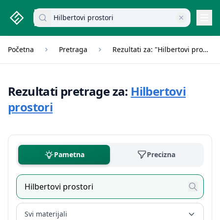
studenti.rs home page
Pretraži dokumente
Navi
Početna
Pretraga
Rezultati za: "Hilbertovi prostori"
Rezultati pretrage za:
Hilbertovi
prostori
Pametna
Precizna
Svi materijali