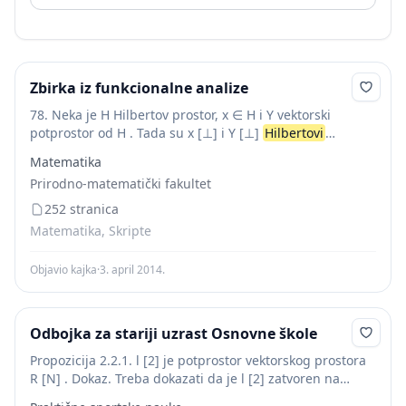
Zbirka iz funkcionalne analize
78. Neka je H Hilbertov prostor, x ∈ H i Y vektorski
potprostor od H . Tada su x [⊥] i Y [⊥]
Hilbertovi
potprostori od H . Dokazati. Re{ewe....
Matematika
Prirodno-matematički fakultet
252 stranica
Matematika, Skripte
Objavio kajka
·
3. april 2014.
Odbojka za stariji uzrast Osnovne škole
Propozicija 2.2.1. l [2] je potprostor vektorskog prostora
R [N] . Dokaz. Treba dokazati da je l [2] zatvoren na
operacije + i · vektorskog prostora R [N] te da...