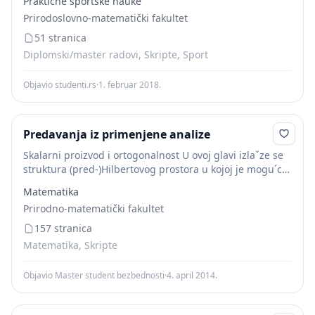
Praktične sportske nauke
Prirodoslovno-matematički fakultet
51 stranica
Diplomski/master radovi, Skripte, Sport
Objavio studenti.rs
·
1. februar 2018.
Predavanja iz primenjene analize
Skalarni proizvod i ortogonalnost U ovoj glavi izlaˇze se
struktura (pred-)Hilbertovog prostora u kojoj je mogu´ce
konstruisati reprezentacije elemenata, ˇsto je od
Matematika
neprocenjivog znaˇcaja u mnogobrojnim primenama.
Prirodno-matematički fakultet
Pred-
Hilbertovi
prostori
se...
157 stranica
Matematika, Skripte
Objavio Master student bezbednosti
·
4. april 2014.