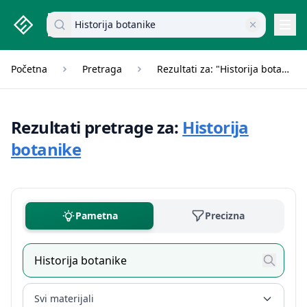
studenti.rs home page
Pretraži dokumente
Navi
Početna
Pretraga
Rezultati za: "Historija botanike"
Rezultati pretrage za:
Historija
botanike
Pametna
Precizna
Svi materijali