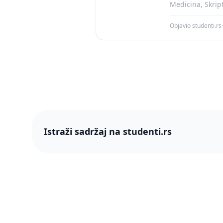
Medicina, Skrip
Objavio studenti.rs
·
Istraži sadržaj na studenti.rs