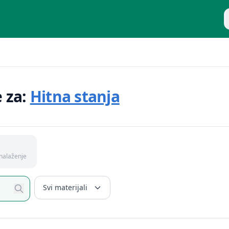
P
e za:
Hitna stanja
nalaženje
Svi materijali