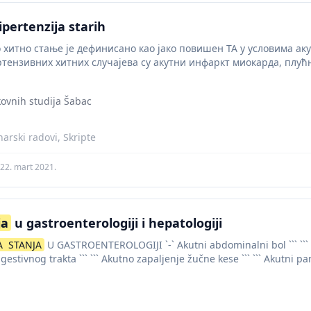
ipertenzija starih
хитно стање је дефинисано као јако повишен ТА у условима ак
ензивних хитних случајева су акутни инфаркт миокарда, плућ
дисекција...
ovnih studija Šabac
arski radovi, Skripte
22. mart 2021.
ja
u gastroenterologiji i hepatologiji
A
STANJA
U GASTROENTEROLOGIJI `-` Akutni abdominalni bol ``` ``` 
gestivnog trakta ``` ``` Akutno zapaljenje žučne kese ``` ``` Akutni pan