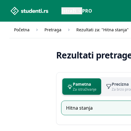
studenti.rs home page
Istraži
PRO
Početna
Pretraga
Rezultati za: "Hitna stanja"
Rezultati pretrag
Pametna
Precizna
Za istraživanje
Za brzo pro