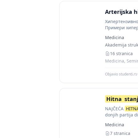
Arterijska h
Хипертензивно 
Примери хиперт
или крварење, 
Medicina
Akademija struk
16 stranica
Medicina, Semin
Objavio studenti.rs
·
Hitna
stan
NAJČEĆA
HITN
donjih partija di
Medicina
7 stranica