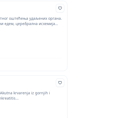
утног оштећења удаљених органа.
ни едем, церебрална исхемија
Akutna krvarenja iz gornjih i
kreatitis...