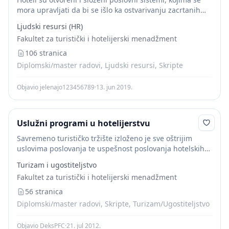
mora upravljati da bi se išlo ka ostvarivanju zacrtanih
ciljeva.Upravljanje podrazumeva donošenje odluka koje
Ljudski resursi (HR)
moraju imati uspeha, tj. željene efekte. Odgovornost...
Fakultet za turistički i hotelijerski menadžment
106 stranica
Diplomski/master radovi, Ljudski resursi, Skripte
Objavio jelenajo123456789
·
13. jun 2019.
Uslužni programi u hotelijerstvu
Savremeno turističko tržište izloženo je sve oštrijim
uslovima poslovanja te uspešnost poslovanja hotelskih
preduzeća, u sve većoj meri, zavisi od izbora optimalne
Turizam i ugostiteljstvo
tržišne strategije. Stoga,
menadžment
u hotelijertsvu
Fakultet za turistički i hotelijerski menadžment
predstavlja kritičnu...
56 stranica
Diplomski/master radovi, Skripte, Turizam/Ugostiteljstvo
Objavio DeksPFC
·
21. jul 2012.