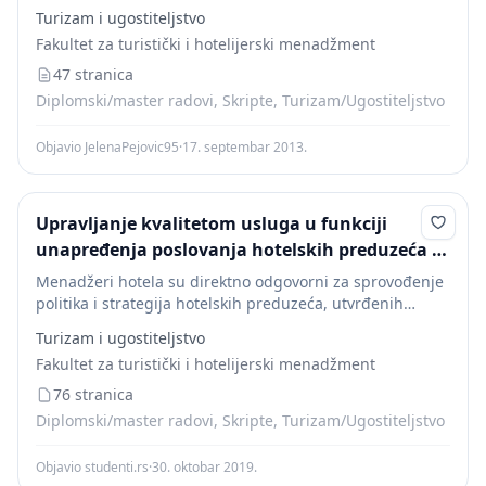
upravljanju, u kojoj se susrecu i preplicu razlicite, ne
Turizam i ugostiteljstvo
samo naucne, nego i prakticne odnosno koja zahteva
Fakultet za turistički i hotelijerski menadžment
interdisciplinarni...
47 stranica
Diplomski/master radovi, Skripte, Turizam/Ugostiteljstvo
Objavio JelenaPejovic95
·
17. septembar 2013.
Upravljanje kvalitetom usluga u funkciji
unapređenja poslovanja hotelskih preduzeća u
Crnoj Gori
Menadžeri hotela su direktno odgovorni za sprovođenje
politika i strategija hotelskih preduzeća, utvrđenih
ciljeva hotelskih preduzeća, poslovnih rezultata
Turizam i ugostiteljstvo
preduzeća u celini odnosno sektora kojim upravljaju -
Fakultet za turistički i hotelijerski menadžment
generalni menadžeri ili menadžeri...
76 stranica
Diplomski/master radovi, Skripte, Turizam/Ugostiteljstvo
Objavio studenti.rs
·
30. oktobar 2019.