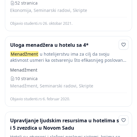
52 stranica
Ekonomija, Seminarski radovi, Skripte
Objavio studenti.rs
·
26. oktobar 2021.
Uloga menadžera u hotelu sa 4*
Menadžment
u hotelijerstvu ima za cilj da svoju
aktivnost usmeri ka ostvarenju što efikasnijeg poslovanja
hotela, odnosno hotelskih preduzeća. Dakle, da oblikuje
Menadžment
hotelsku ponudu koja će postići i održavati
konkurentnost...
10 stranica
Menadžment, Seminarski radovi, Skripte
Objavio studenti.rs
·
6. februar 2020.
Upravljanje ljudskim resursima u hotelima sa 4
i 5 zvezdica u Novom Sadu
Hoteli su otvoreni i složeni poslovni sistemi, kojima se