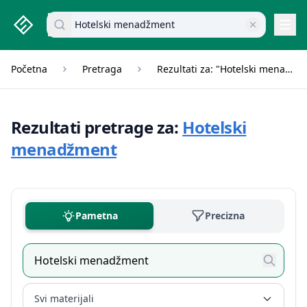
studenti.rs home page
Pretraži dokumente
Navi
Početna
Pretraga
Rezultati za: "Hotelski menadžment"
Rezultati pretrage za:
Hotelski
menadžment
Pametna
Precizna
Svi materijali