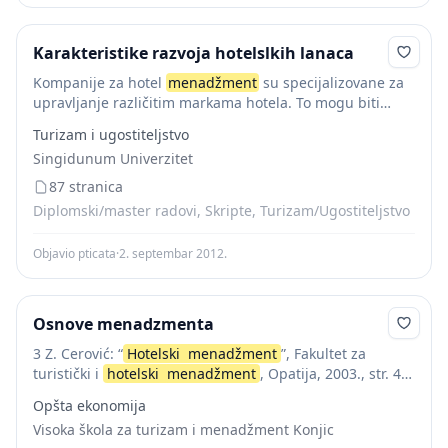
Karakteristike razvoja hotelslkih lanaca
Kompanije za hotel
menadžment
su specijalizovane za
upravljanje različitim markama hotela. To mogu biti
hotelski
lanci, njihovi delovi, nezavisni hoteli van
Turizam i ugostiteljstvo
hotelskih lanaca ili kompanije koji nemaju hotelsku
Singidunum Univerzitet
marku. Kompanije...
87 stranica
Diplomski/master radovi, Skripte, Turizam/Ugostiteljstvo
Objavio pticata
·
2. septembar 2012.
Osnove menadzmenta
3 Z. Cerović: “
Hotelski
menadžment
”, Fakultet za
turistički i
hotelski
menadžment
, Opatija, 2003., str. 4.,
prema D. Hellriegel & W. J. Jr. Slocum: "Management", 5
Opšta ekonomija
[th] edition, Addison Wesley Publishing...
Visoka škola za turizam i menadžment Konjic