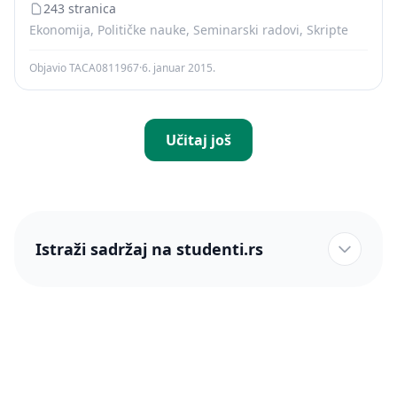
243 stranica
Ekonomija, Političke nauke, Seminarski radovi, Skripte
Objavio TACA0811967
·
6. januar 2015.
Učitaj još
Istraži sadržaj na studenti.rs
studenti.rs naslovnica