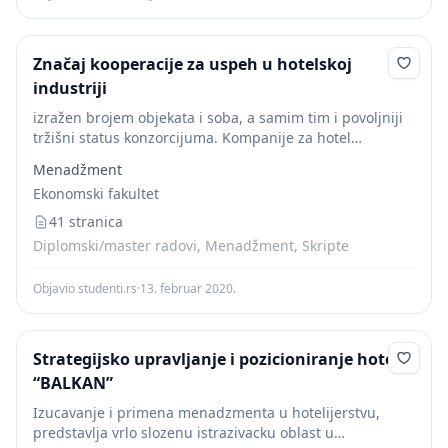
Značaj kooperacije za uspeh u hotelskoj
industriji
izražen brojem objekata i soba, a samim tim i povoljniji
tržišni status konzorcijuma. Kompanije za hotel
menadžment
su specijalizovane za upravljanje
Menadžment
različitim markama hotela. To mogu biti
hotelski
lanci,
Ekonomski fakultet
njihovi...
41 stranica
Diplomski/master radovi, Menadžment, Skripte
Objavio studenti.rs
·
13. februar 2020.
Strategijsko upravljanje i pozicioniranje hotela
“BALKAN”
Izucavanje i primena menadzmenta u hotelijerstvu,
predstavlja vrlo slozenu istrazivacku oblast u