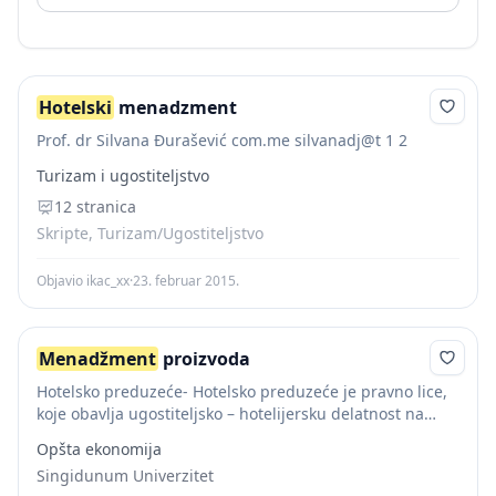
Hotelski
menadzment
Prof. dr Silvana Đurašević com.me silvanadj@t 1 2
Turizam i ugostiteljstvo
12 stranica
Skripte, Turizam/Ugostiteljstvo
Objavio ikac_xx
·
23. februar 2015.
Menadžment
proizvoda
Hotelsko preduzeće- Hotelsko preduzeće je pravno lice,
koje obavlja ugostiteljsko – hotelijersku delatnost na
tržištu, a radi sticanja profita i realizacije vlastitih
Opšta ekonomija
postavljenih ciljeva.
Hotelski
menadžment
Singidunum Univerzitet
podrazumeva uopšteno upravljanje hotelskih...