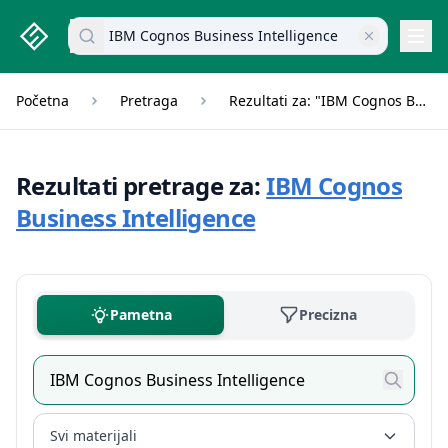
studenti.rs home page
Pretraži dokumente
Navi
Početna
Pretraga
Rezultati za: "IBM Cognos Business Intelligence"
Rezultati pretrage za:
IBM Cognos
Business Intelligence
Pametna
Precizna
Svi materijali