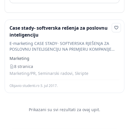
Case stady- softverska rešenja za poslovnu
inteligenciju
E-marketing CASE STADY- SOFTVERSKA RJEŠENJA ZA
POSLOVNU INTELIGENCIJU NA PRIMJERU KOMPANIJE
IBM UVOD t t t i Poslovna inteligencija (
Business
Marketing
Intelligence
- BI) su softverska rješenja koja
omogućavaju integraciju podataka...
8 stranica
Marketing/PR, Seminarski radovi, Skripte
Objavio studenti.rs
·
3. jul 2017.
Prikazani su svi rezultati za ovaj upit.