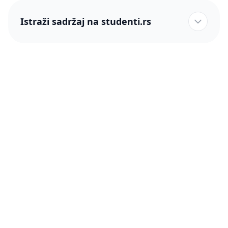
Istraži sadržaj na studenti.rs
studenti.rs naslovnica
Više od 250 hiljada studenata nam je ukazalo poverenje!
studenti.rs
Podrška
O nama
Pomoć
Blog
Kontakt
PRO članstvo (Cene)
Status
Šta je PRO članstvo
Pravno