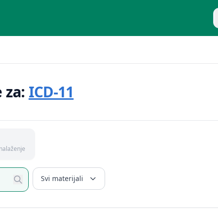
P
e za:
ICD-11
nalaženje
Svi materijali