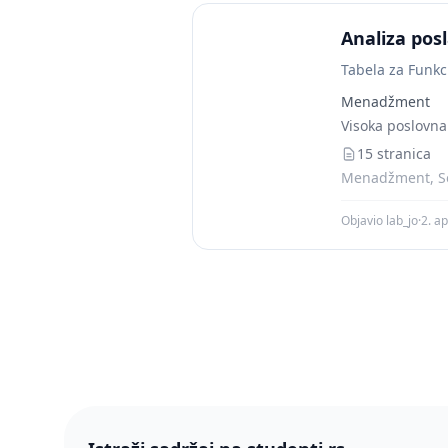
Analiza pos
Tabela za Funkc
Menadžment
Visoka poslovna
15 stranica
Menadžment, Se
Objavio lab_jo
·
2. ap