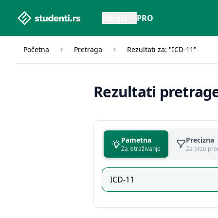
studenti.rs home page
Istraži
PRO
Početna
Pretraga
Rezultati za: "ICD-11"
Rezultati pretrag
Pametna
Precizna
Za istraživanje
Za brzo pro