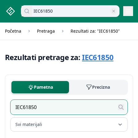
studenti.rs home page
Pretraži dokumente
Navi
Početna
Pretraga
Rezultati za: "IEC61850"
Rezultati pretrage za:
IEC61850
Pametna
Precizna
Svi materijali