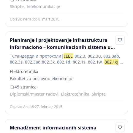
Skripte, Telekomunikacije
Objavio nenadco
·
8. mart 2016.
Planiranje i projektovanje infrastrukture
informaciono – komunikacionih sistema u
savremenim poslovnim objektima
|Стандарди и протоколи|
IEEE
802.3, 802.3u, 802.3ab,
802.3z, 802.3ad,802.3x, 802.1d, 802.1s, 802.1w,
802.1q
,
802.1p,802.1x, SNMP| |---|---| |Интерфејси|24
Elektrotehnika
10/100Mbps Auto-Negotiation RJ45 ports
Fakultet za poslovnu ekonomiju
(AutoMDI/MDIX)2 10/100/1000Mbps Auto-Negotiation
RJ45 ports(Auto MDI/MDIX)2 Gigabit SFP ports1
45 stranica
Console...
Diplomski/master radovi, Elektrotehnika, Skripte
Objavio Anita6
·
27. februar 2015.
Menadžment informacionih sistema