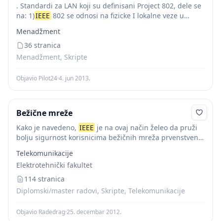
. Standardi za LAN koji su definisani Project 802, dele se
na: 1)
IEEE
802 se odnosi na fizicke I lokalne veze u
lokalnim mrezama; 2)
IEEE
802.1 se koristi za vise...
Menadžment
36 stranica
Menadžment, Skripte
Objavio Pilot24
·
4. jun 2013.
Bežične mreže
Kako je navedeno,
IEEE
je na ovaj način želeo da pruži
bolju sigurnost korisnicima bežičnih mreža prvenstveno
kroz bolju autentifikaciju korisnika mreže što rešava
Telekomunikacije
dobar deo trenutnih sigurnosnih problema. 802.1X...
Elektrotehnički fakultet
114 stranica
Diplomski/master radovi, Skripte, Telekomunikacije
Objavio Radedrag
·
25. decembar 2012.