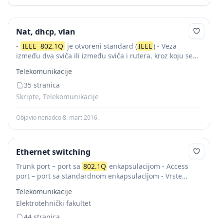
Nat, dhcp, vlan
-
IEEE
802.1Q
je otvoreni standard (
IEEE
) - Veza
između dva sviča ili između sviča i rutera, kroz koju se
prenosi informacija o VLAN-ovima se ostvaruje sa
Telekomunikacije
802.1Q
enkapsujacijom -...
35 stranica
Skripte, Telekomunikacije
Objavio nenadco
·
8. mart 2016.
Ethernet switching
Trunk port – port sa
802.1Q
enkapsulacijom - Access
port – port sa standardnom enkapsulacijom - Vrste
portova moraju da se poklope na obe strane jedne 82
Telekomunikacije
ETF, Katedra za...
Elektrotehnički fakultet
44 stranica