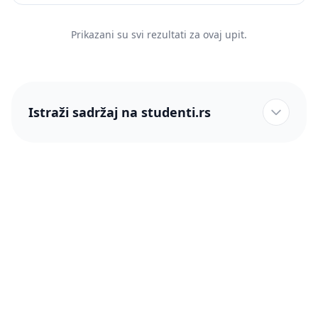
Prikazani su svi rezultati za ovaj upit.
Istraži sadržaj na studenti.rs
studenti.rs naslovnica
Više od 250 hiljada studenata nam je ukazalo poverenje!
studenti.rs
Podrška