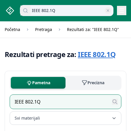
studenti.rs home page
Pretraži dokumente
Navi
Početna
Pretraga
Rezultati za: "IEEE 802.1Q"
Rezultati pretrage za:
IEEE 802.1Q
Pametna
Precizna
Svi materijali