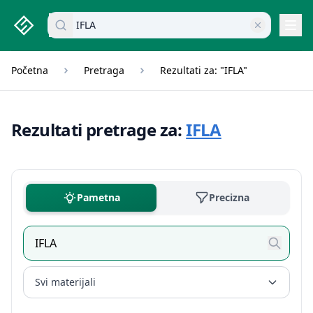
studenti.rs home page
Pretraži dokumente
Navi
Početna
Pretraga
Rezultati za: "IFLA"
Rezultati pretrage za:
IFLA
Pametna
Precizna
Svi materijali