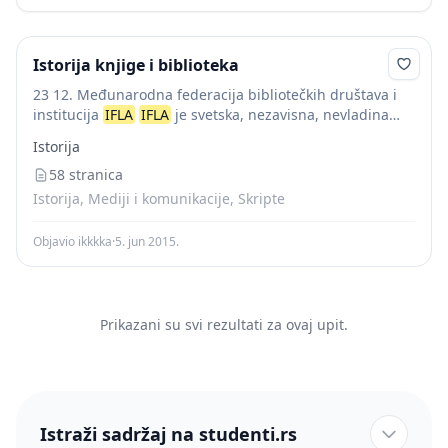
Istorija knjige i biblioteka
23 12. Međunarodna federacija bibliotečkih društava i
institucija
IFLA
IFLA
je svetska, nezavisna, nevladina
organizacija. Njeni članovi su bibliotekarska i srodna
Istorija
udruženja, biblioteke i slične ustanove, pojedinci i
pokrovitelji. Osnovni...
58 stranica
Istorija, Mediji i komunikacije, Skripte
Objavio ikkkka
·
5. jun 2015.
Prikazani su svi rezultati za ovaj upit.
Istraži sadržaj na studenti.rs