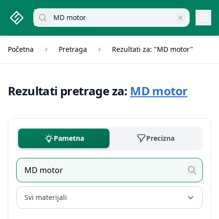
studenti.rs home page
Pretraži dokumente
Navi
Početna
Pretraga
Rezultati za: "MD motor"
Rezultati pretrage za:
MD motor
Pametna
Precizna
Svi materijali