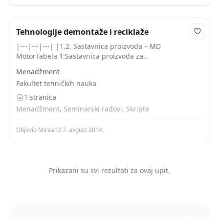
Tehnologije demontaže i reciklaže
|---|---|---| |1.2. Sastavnica proizvoda – MD
MotorTabela 1:Sastavnica proizvoda za
demontažuOzn.DelaNaziv delaOzn.
Menadžment
Crt.MaterijalKom.Napomena1.StatorLim12.RotorMetal13.Štit
Fakultet tehničkih nauka
BMetal14.VentilatorPlastika15.Poklopac
ventilatoraAluminijum16.
1 stranica
Menadžment, Seminarski radovi, Skripte
Objavio Miraa12
·
7. avgust 2014.
Prikazani su svi rezultati za ovaj upit.