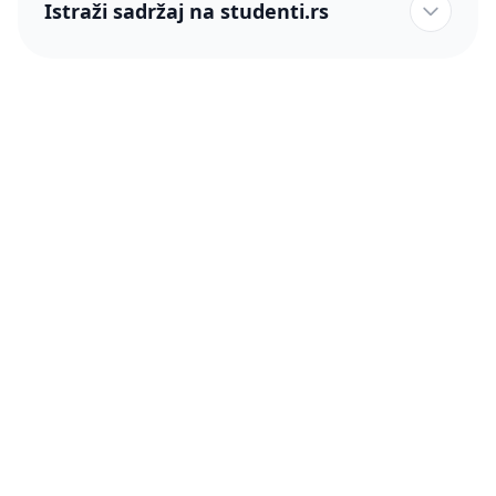
Istraži sadržaj na studenti.rs
studenti.rs naslovnica
Više od 250 hiljada studenata nam je ukazalo poverenje!
studenti.rs
Podrška
O nama
Pomoć
Blog
Kontakt
PRO članstvo (Cene)
Status
Šta je PRO članstvo
Pravno
Press & Partneri
Činimo dobro
Uslovi korišćenja