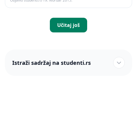
Objavio studenti.rs
·
19. februar 2015.
Učitaj još
Istraži sadržaj na studenti.rs
studenti.rs naslovnica
Više od 250 hiljada studenata nam je ukazalo poverenje!