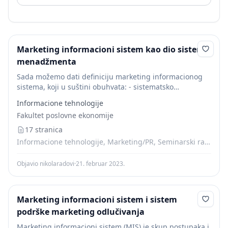
Marketing informacioni sistem kao dio sistema
menadžmenta
Sada možemo dati definiciju marketing informacionog
sistema, koji u suštini obuhvata: - sistematsko
prikupljanje podataka, relevantnih za efikasno vođenje
Informacione tehnologije
marketing politike, unutar preduzeća i izvan njega
Fakultet poslovne ekonomije
(okruženje preduzeća);► analizu i...
17 stranica
Informacione tehnologije, Marketing/PR, Seminarski radovi
Objavio nikolaradovi
·
21. februar 2023.
Marketing informacioni sistem i sistem
podrške marketing odlučivanja
Marketing informacioni sistem (MIS) je skup postupaka i