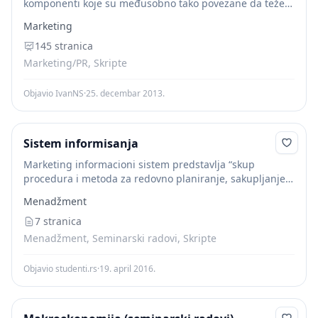
komponenti koje su međusobno tako povezane da teže
ostvarivanju zajedničkog cilja, tj. pretvaraju
Marketing
(marketinških) podataka u marketinške informacije. Svaki
informacioni sistem, pa i
145 stranica
marketinški
...
Marketing/PR, Skripte
Objavio IvanNS
·
25. decembar 2013.
Sistem informisanja
Marketing informacioni sistem predstavlja “skup
procedura i metoda za redovno planiranje, sakupljanje,
analizu i prezentiranje informacija koje se koriste za
Menadžment
donosenje odluka na podrucju marketinga”. Prema
Kotlerovom modelu glavni elementi...
7 stranica
Menadžment, Seminarski radovi, Skripte
Objavio studenti.rs
·
19. april 2016.