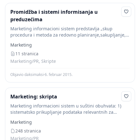
Promidžba i sistemi informisanja u
preduzećima
Marketing informacioni sistem predstavlja „skup
procedura i metoda za redovno planiranje,sakupljanje,
analizu i prezentiranje informacija koje se koriste za
Marketing
donošenje odluka na području marketinga“.Prema
Kotlerovom modelu glani elementi marketinškog
11 stranica
informacionog...
Marketing/PR, Skripte
Objavio daksimaksi
·
6. februar 2015.
Marketing: skripta
Marketing informacioni sistem u suštini obuhvata: 1)
sistematsko prikupljanje podataka relevantnih za
efikasno vođenje marketing politi ke 2) analizu i
Marketing
interpretaciju prikupljenih podataka. 3) prikazivanje
informacija na najpogodniji način za...
248 stranica
Marketing/PR