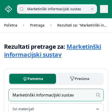
studenti.rs home page
Pretraži dokumente
Navi
Početna
Pretraga
Rezultati za: "Marketinški informacijski sustav"
Rezultati pretrage za:
Marketinški
informacijski sustav
Pametna
Precizna
Svi materijali