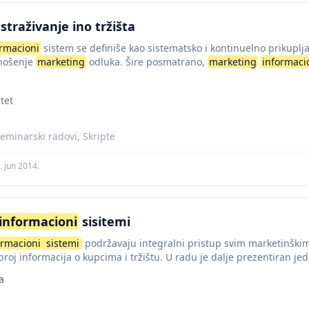
straživanje ino tržišta
ormacioni
sistem se definiše kao sistematsko i kontinuelno prikuplja
nošenje
marketing
odluka. Šire posmatrano,
marketing
informaci
re orijentisani na...
tet
eminarski radovi, Skripte
. jun 2014.
informacioni
sisitemi
ormacioni
sistemi
podržavaju integralni pristup svim marketinškim
i broj informacija o kupcima i tržištu. U radu je dalje prezentiran
a