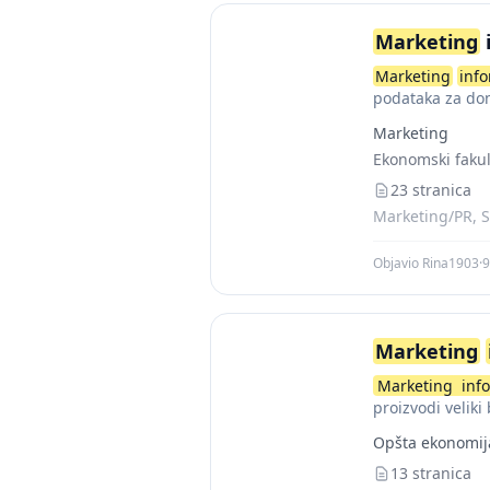
Marketing
i
Marketing
inf
podataka za do
oprema i procedu
Marketing
Ekonomski fakul
23 stranica
Marketing/PR, S
Objavio Rina1903
·
9
Marketing
Marketing
inf
proizvodi velik
informacionih...
Opšta ekonomij
13 stranica