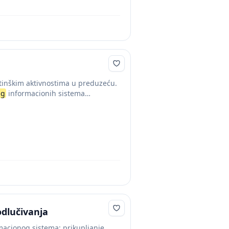
tinškim aktivnostima u preduzeću.
ng
informacionih sistema
dlučivanja
acionog sistema: prikupljanje