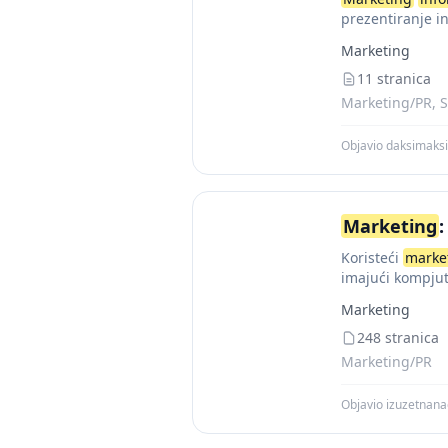
prezentiranje i
glani elementi 
Marketing
11 stranica
Marketing/PR, S
Objavio daksimaksi
Marketing
:
Koristeći
marke
imajući kompjut
unutrašnje podat
Marketing
248 stranica
Marketing/PR
Objavio izuzetnan