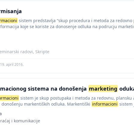
rmisanja
ormacioni
sistem predstavlja “skup procedura i metoda za redovno pl
nformacija koje se koriste za donosenje odluka na podrucju marke
..
minarski radovi, Skripte
19. april 2016.
ormacionog sistema na donošenja
marketing
oduk
ormacioni
sistem je skup postupaka i metoda za redovnu, plansku a
 u donošenju markentiških odluka. Markentiški
informacioni
sistem j
...
a
braćaj i komunikacije