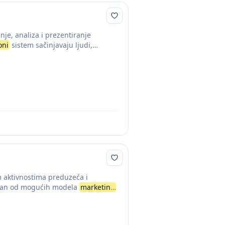
nje, analiza i prezentiranje
oni
sistem sačinjavaju ljudi,
 aktivnostima preduzeća i
 jedan od mogućih modela
marketing