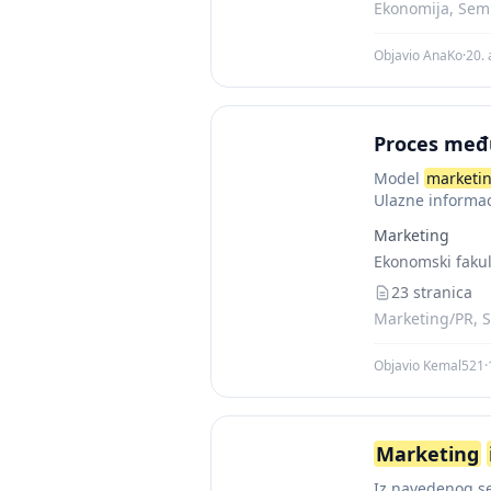
Ekonomija, Semi
Objavio AnaKo
·
20. 
Proces me
Model
marketi
Ulazne informac
usmjeravaju se 
Marketing
Ekonomski fakul
23 stranica
Marketing/PR, S
Objavio Kemal521
·
Marketing
Iz navedenog se 