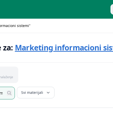
P
formacioni sistemi"
e za:
Marketing informacioni si
nalaženje
Svi materijali