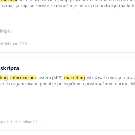
nformacija koje se koriste za donošenje odluka na području mark
marketinškog informacionog...
kripte
·
6. februar 2015.
 skripta
ting
informacioni
sistem (MIS)
marketing
istraživači moraju uprav
erski organizovane podatke po logičkom i pristupačnom načinu. MI
ke, smešta i klasifikuje...
agrada
·
1. decembar 2011.