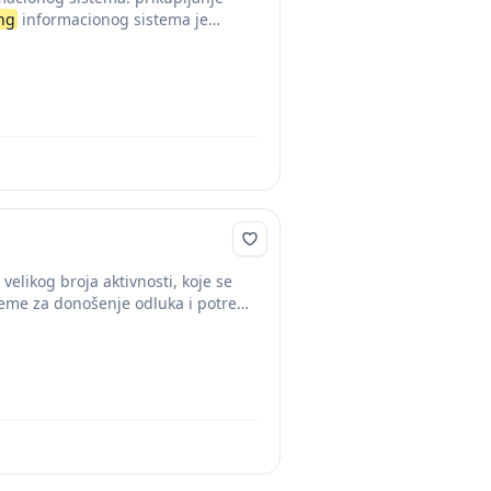
ng
informacionog sistema je
velikog broja aktivnosti, koje se
reme za donošenje odluka i potreba