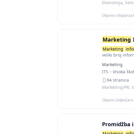
Ekonomija, Semi
Objavio srbijabrazi
Marketing
Marketing
inf
veliki broj info
Marketing
ITS – Visoka ško
94 stranica
Marketing/PR, S
Objavio ZeljkoZari
Promidžba 
Marketing
inf