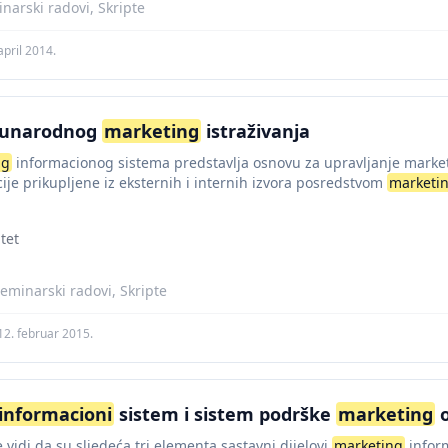
narski radovi, Skripte
april 2014.
đunarodnog
marketing
istraživanja
ng
informacionog sistema predstavlja osnovu za upravljanje marke
ije prikupljene iz eksternih i internih izvora posredstvom
marketi
ka specifičnim nosiocima procesa...
tet
eminarski radovi, Skripte
12. februar 2015.
informacioni
sistem i sistem podrške
marketing
o
vidi da su sljedeća tri elementa sastavni dijelovi
marketing
inform