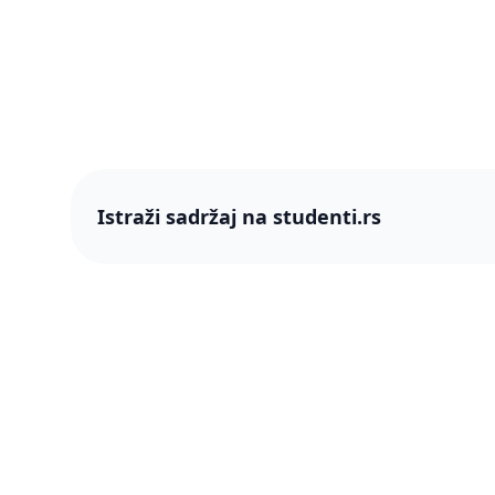
Istraži sadržaj na studenti.rs
studenti
studenti.rs naslovnica