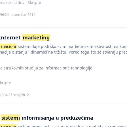
narski radovi, Skripte
l96
·
24. novembar 2014.
Internet
marketing
ormacioni
sistem daje podršku svim marketinškim aktivnostima komp
rmacija o stanju i dinamici na tržištu. Pored toga što se stvaraju pre
la strukovnih studija za informacione tehnologije
kripte
c1994
·
25. maj 2012.
i
sistemi
informisanja u preduzećima
ormacioni
sistem predstavlja „skup procedura i metoda za redovno p