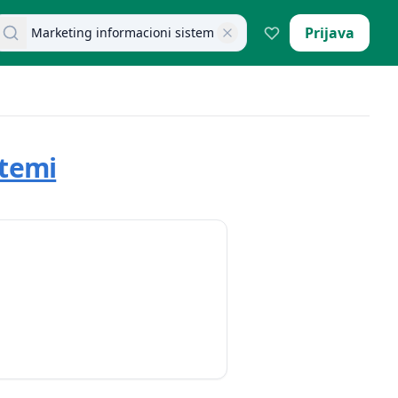
retraži dokumente
Prijava
stemi