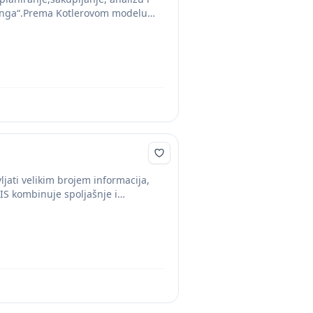
etinga“.Prema Kotlerovom modelu
ljati velikim brojem informacija,
S kombinuje spoljašnje i