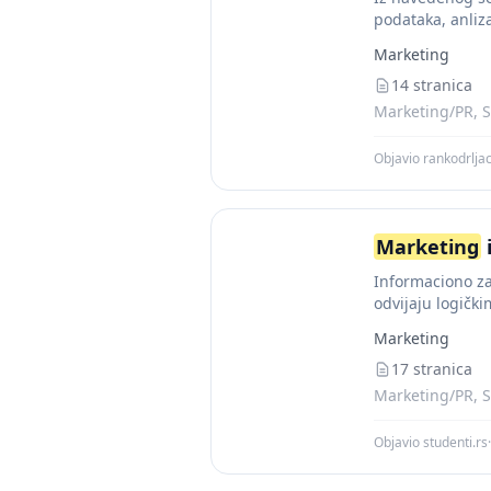
podataka, anliz
kontinuelno pra
Marketing
14 stranica
Marketing/PR, S
Objavio rankodrlja
Marketing
i
Informaciono zao
odvijaju logičk
da...
Marketing
17 stranica
Marketing/PR, S
Objavio studenti.rs
·