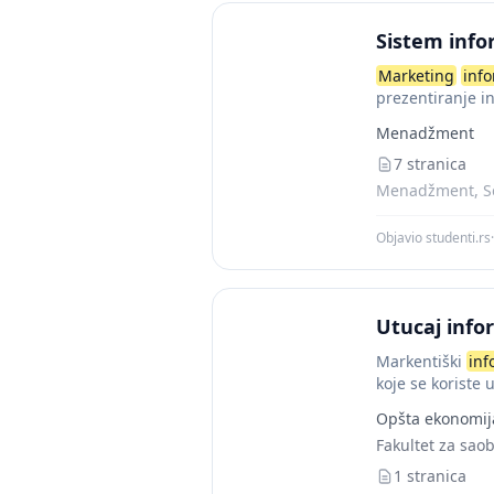
Sistem info
Marketing
inf
prezentiranje i
glavni elementi.
Menadžment
7 stranica
Menadžment, Se
Objavio studenti.rs
·
Utucaj inf
Markentiški
inf
koje se koriste
kompleks osoba,
Opšta ekonomij
Fakultet za sao
1 stranica