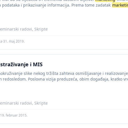
a podataka i prikazivanje informacija. Prema tome zadatak
marketi
ćenje...
eminarski radovi, Skripte
ca
·
31. maj 2019.
straživanje i MIS
kruživanje slike nekog tržišta zahteva osmišljavanje i realizovanje 
im redosledom. Poslovna vizija preduzeća, obim događaja, kratko v
eminarski radovi, Skripte
19. februar 2015.