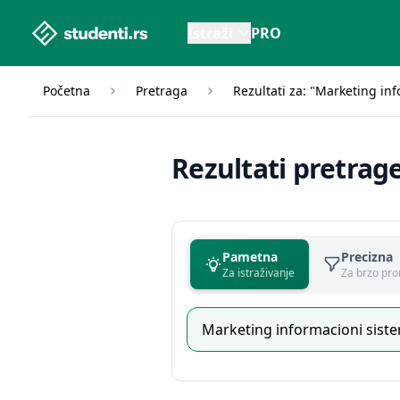
studenti.rs home page
Istraži
PRO
Početna
Pretraga
Rezultati za: "Marketing in
Rezultati pretrag
Pametna
Precizna
Za istraživanje
Za brzo pro