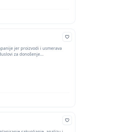
anije jer proizvodi i usmerava
duslovi za donošenje...
laniranje,sakupljanje, analizu i