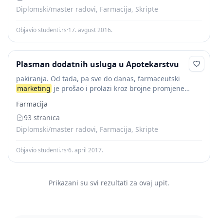
Diplomski/master radovi, Farmacija, Skripte
Objavio studenti.rs
·
17. avgust 2016.
Plasman dodatnih usluga u Apotekarstvu
pakiranja. Od tada, pa sve do danas, farmaceutski
marketing
je prošao i prolazi kroz brojne promjene
među kojima je vjerojatno najvažnija promjena –
Farmacija
regulacija tržišta. U svakoj oblasti
marketing
predstavlja...
93 stranica
Diplomski/master radovi, Farmacija, Skripte
Objavio studenti.rs
·
6. april 2017.
Prikazani su svi rezultati za ovaj upit.