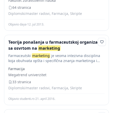
Fakultet zdravstvenih nauka
izdavanje i prodaju farmaceutskih...
64 stranica
Diplomski/master radovi, Farmacija, Skripte
Objavio daya
·
12. jul 2013.
Teorija ponašanja u farmaceutskoj organizaciji
sa osvrtom na
marketing
Farmaceutski
marketing
je veoma intezivna disciplina
koja obuhvata opšta i specifična znanja marketinga i
poslovnih aktivnosti vezanih za proizvod/uslugu u
Farmacija
obljasti lijekova, terapija, unapređenja zdravlja
Megatrend univerzitet
pacijenata/građana/kupaca, uz ostvaranje vrijednosti
za...
33 stranica
Diplomski/master radovi, Farmacija, Skripte
Objavio studenti.rs
·
21. april 2016.