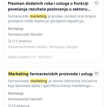
Plasman dodatnih roba i usluga u funkciji
povećanja rezultata poslovanja u sektoru
apotekarstva
farmaceutski
marketing
je prošao i prolazi kroz brojne
promjene među kojima je vjerojatno najvažnija
promjena – regulacija tržišta. U svakoj oblasti
marketing
Farmacija
predstavlja veoma važnu stvar pa tako i u...
Farmaceutski fakultet
117 stranica
Diplomski/master radovi, Farmacija, Skripte
Objavio studenti.rs
·
21. mart 2017.
Marketing
farmaceutskih proizvoda i usluga
Farmaceutski
marketing
je veoma intenzivna disciplina
koja obuhvata opšta i specifična znanja marketinga i
poslovnih aktivnosti koje su vezane za proizvod ili
Farmacija
uslugu u oblasti
Farmaceutski fakultet
23 stranica