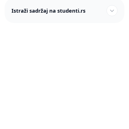
Istraži sadržaj na studenti.rs
studenti.rs naslovnica
Više od 250 hiljada studenata nam je ukazalo poverenje!
studenti.rs
Podrška
O nama
Pomoć
Blog
Kontakt
PRO članstvo (Cene)
Status
Šta je PRO članstvo
Pravno
Press & Partneri