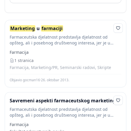
Marketing
u
farmaciji
Farmaceutska djelatnost predstavlja djelatnost od
opšteg, ali i posebnog društvenog interesa, jer je u
direktnoj funkciji unapređenja, očuvanja i zaštite
Farmacija
zdravlja ljudi. Obuhvata proizvodnju, kontrolu,
distribuciju, izdavanje i prodaju farmaceutskih...
1 stranica
Farmacija, Marketing/PR, Seminarski radovi, Skripte
Objavio gocman16
·
26. oktobar 2013.
Savremeni aspekti farmaceutskog marketinga
Farmaceutska djelatnost predstavlja djelatnost od
opšteg, ali i posebnog društvenog interesa, jer je u
direktnoj funkciji unapreenja, ouvanja i zaštite zdravlja
Farmacija
ljudi. Obuhvata proizvodnju, kontrolu, distribuciju,