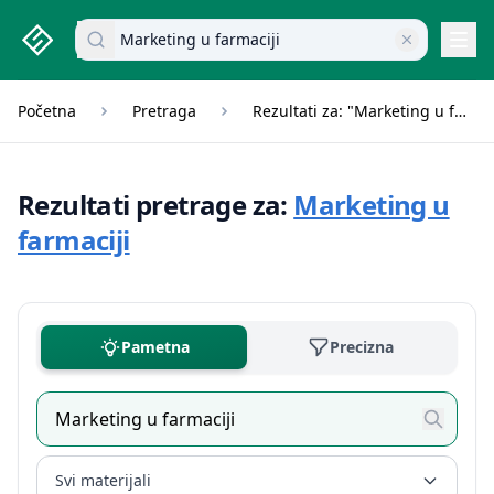
studenti.rs home page
Pretraži dokumente
Navi
Početna
Pretraga
Rezultati za: "Marketing u farmaciji"
Rezultati pretrage za:
Marketing u
farmaciji
Pametna
Precizna
Svi materijali