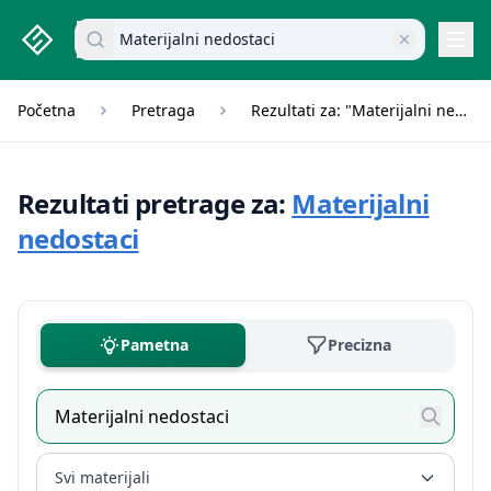
studenti.rs home page
Pretraži dokumente
Navi
Početna
Pretraga
Rezultati za: "Materijalni nedostaci"
Rezultati pretrage za:
Materijalni
nedostaci
Pametna
Precizna
Svi materijali