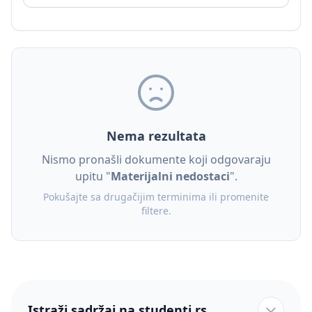
Nema rezultata
Nismo pronašli dokumente koji odgovaraju
upitu "
Materijalni nedostaci
".
Pokušajte sa drugačijim terminima ili promenite
filtere.
Istraži sadržaj na studenti.rs