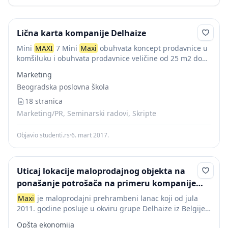
Lična karta kompanije Delhaize
Mini
MAXI
7 Mini
Maxi
obuhvata koncept prodavnice u
komšiluku i obuhvata prodavnice veličine od 25 m2 do
300 m2. Asortiman obuhvata veliki broj artikala (do 6000)
Marketing
i uslužnu liniju...
Beogradska poslovna škola
18 stranica
Marketing/PR, Seminarski radovi, Skripte
Objavio studenti.rs
·
6. mart 2017.
Uticaj lokacije maloprodajnog objekta na
ponašanje potrošača na primeru kompanije
Maxi
Maxi
je maloprodajni prehrambeni lanac koji od jula
2011. godine posluje u okviru grupe Delhaize iz Belgije.
Prvi
Maxi
supermarket otvoren je krajem 2000. godine
Opšta ekonomija