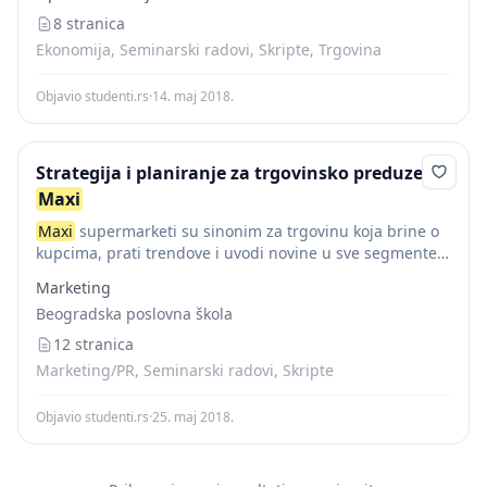
na Novom Beogradu, a ubrzo...
8 stranica
Ekonomija, Seminarski radovi, Skripte, Trgovina
Objavio studenti.rs
·
14. maj 2018.
Strategija i planiranje za trgovinsko preduzeće
Maxi
Maxi
supermarketi su sinonim za trgovinu koja brine o
kupcima, prati trendove i uvodi novine u sve segmente
poslovanja.
Maxi
nastavlja dugu tradiciju omiljenog
Marketing
lokalnog supermarketa.
Maxi
je brend koji...
Beogradska poslovna škola
12 stranica
Marketing/PR, Seminarski radovi, Skripte
Objavio studenti.rs
·
25. maj 2018.