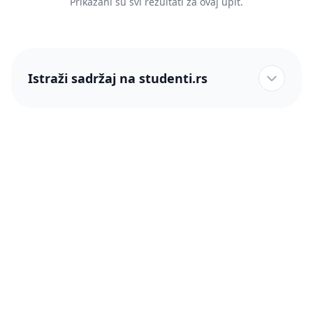
Prikazani su svi rezultati za ovaj upit.
Istraži sadržaj na studenti.rs
studenti.rs naslovnica
Više od 250 hiljada studenata nam je ukazalo poverenje!
studenti.rs
Podrška
O nama
Pomoć
Blog
Kontakt