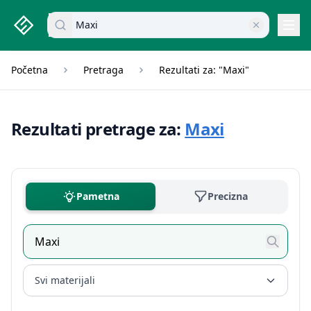
studenti.rs home page
Pretraži dokumente
Navi
Početna
Pretraga
Rezultati za: "Maxi"
Rezultati pretrage za:
Maxi
Pametna
Precizna
Svi materijali