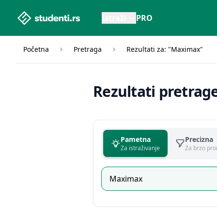
studenti.rs home page
Istraži
PRO
Početna
Pretraga
Rezultati za: "Maximax"
Rezultati pretrag
Pametna
Precizna
Za istraživanje
Za brzo pro