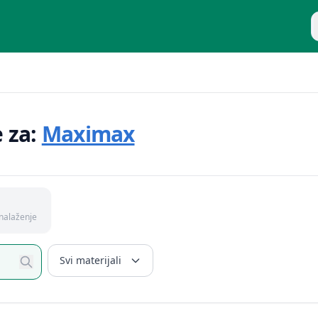
P
e za:
Maximax
nalaženje
Svi materijali