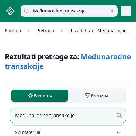
studenti.rs home page
Pretraži dokumente
Navi
Početna
Pretraga
Rezultati za: "Međunarodne transakcije"
Rezultati pretrage za:
Međunarodne
transakcije
Pametna
Precizna
Svi materijali