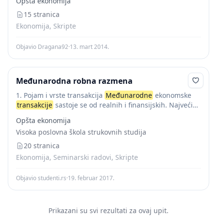
Opšta ekonomija
transfere. U ekonomskim odnosima...
15 stranica
Ekonomija, Skripte
Objavio Dragana92
·
13. mart 2014.
Međunarodna robna razmena
1. Pojam i vrste transakcija
Međunarodne
ekonomske
transakcije
sastoje se od realnih i finansijskih. Najveći
problem
međunarodne
ekonomije je kako ove
Opšta ekonomija
transakcije
usaglasiti u uslovima kad ne postoji svetska
Visoka poslovna škola strukovnih studija
vlada...
20 stranica
Ekonomija, Seminarski radovi, Skripte
Objavio studenti.rs
·
19. februar 2017.
Prikazani su svi rezultati za ovaj upit.