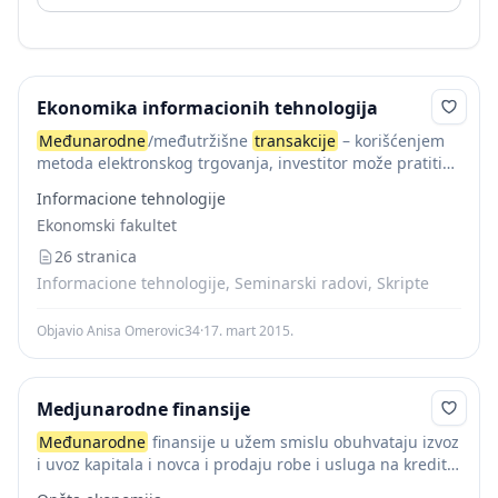
Ekonomika informacionih tehnologija
Međunarodne
/međutržišne
transakcije
– korišćenjem
metoda elektronskog trgovanja, investitor može pratiti
stanje na inostranim (svjetskim) tržištima i plasirati
Informacione tehnologije
kupovne ili prodajne naloge na svim berzama na kojima
Ekonomski fakultet
djeluje određeni berzanski posrednik,...
26 stranica
Informacione tehnologije, Seminarski radovi, Skripte
Objavio Anisa Omerovic34
·
17. mart 2015.
Medjunarodne finansije
Međunarodne
finansije u užem smislu obuhvataju izvoz
i uvoz kapitala i novca i prodaju robe i usluga na kredit,
u širem smislu uključuju i
međunarodne
jednostrane