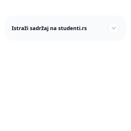
Istraži sadržaj na studenti.rs
studenti.rs naslovnica
Više od 250 hiljada studenata nam je ukazalo poverenje!
studenti.rs
Podrška
O nama
Pomoć
Blog
Kontakt