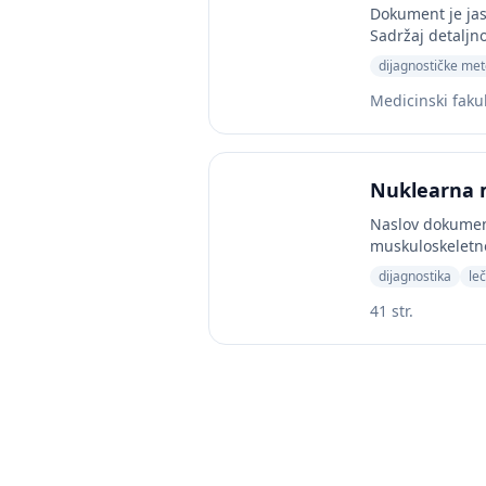
Dokument je jas
Sadržaj detaljno
dijagnostičke me
Medicinski fakul
Nuklearna 
Naslov dokument
muskuloskeletno
dijagnostika
le
41 str.