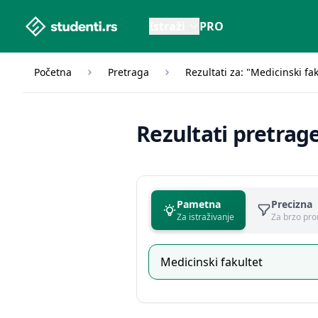
studenti.rs home page
Istraži
PRO
Početna
Pretraga
Rezultati za: "Medicinski fak
Rezultati pretrag
Pametna
Precizna
Za istraživanje
Za brzo pro