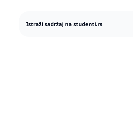
Istraži sadržaj na studenti.rs
studenti
studenti.rs naslovnica
O nama
Više od 250 hiljada studenata nam je
Blog
ukazalo poverenje! Napredujmo zajedno,
pametnije.
PRO član