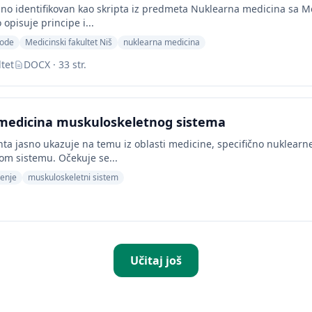
no identifikovan kao skripta iz predmeta Nuklearna medicina sa Me
 opisuje principe i...
tode
Medicinski fakultet Niš
nuklearna medicina
tet
DOCX · 33 str.
medicina muskuloskeletnog sistema
a jasno ukazuje na temu iz oblasti medicine, specifično nuklearn
m sistemu. Očekuje se...
čenje
muskuloskeletni sistem
Učitaj još