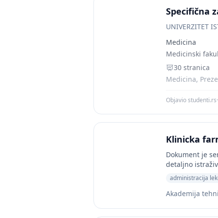
Specifična 
UNIVERZITET I
Medicina
Medicinski fakul
30 stranica
Medicina, Prezen
Objavio studenti.rs
·
Klinicka far
Dokument je semi
detaljno istraž
administracija le
Akademija tehni