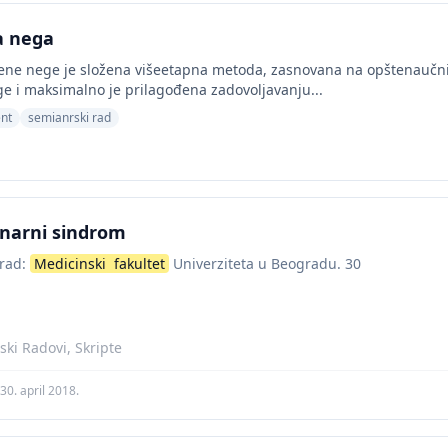
a nega
ene nege je složena višeetapna metoda, zasnovana na opštenaučni
e i maksimalno je prilagođena zadovoljavanju...
ent
semianrski rad
narni sindrom
rad:
Medicinski
fakultet
Univerziteta u Beogradu. 30
ski Radovi, Skripte
30. april 2018.