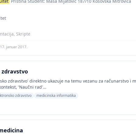
ultet
Pristina Student: Masa Mijatovic 187/10 Kosovska Mitrovica
tet
tacija, Skripte
17. januar 2017.
 zdravstvo
nsko zdravstvo' direktno ukazuje na temu vezanu za računarstvo i 
kontekst, 'Naučni rad'...
ktronsko zdravstvo
medicinska informatika
medicina