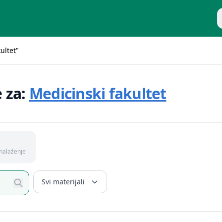
P
ultet"
e za:
Medicinski fakultet
nalaženje
Svi materijali