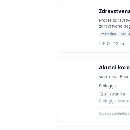
Zdravstven
Proces zdravstv
zdravstvene neg
medicina
pacij
PDF · 12 str.
Akutni koro
sindroma. Beog
Biologija
31 stranica
Biologija, Matur
Objavio studenti.rs
·