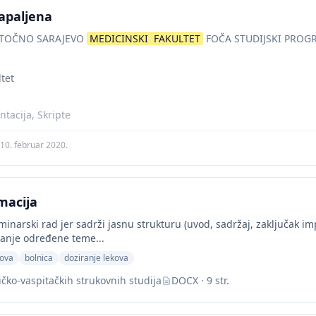
zapaljena
STOČNO SARAJEVO
MEDICINSKI
FAKULTET
FOČA STUDIJSKI PROG
tet
tacija, Skripte
10. februar 2020.
macija
narski rad jer sadrži jasnu strukturu (uvod, sadržaj, zaključak impli
ivanje određene teme...
kova
bolnica
doziranje lekova
čko-vaspitačkih strukovnih studija
DOCX · 9 str.