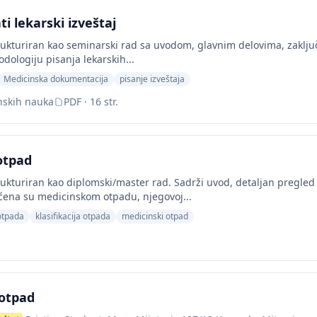
i lekarski izveštaj
ukturiran kao seminarski rad sa uvodom, glavnim delovima, zaključ
dologiju pisanja lekarskih...
Medicinska dokumentacija
pisanje izveštaja
nskih nauka
PDF · 16 str.
otpad
ukturiran kao diplomski/master rad. Sadrži uvod, detaljan pregled 
ćena su medicinskom otpadu, njegovoj...
otpada
klasifikacija otpada
medicinski otpad
otpad