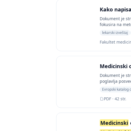
Kako napisat
Dokument je str
fokusira na meto
lekarski izveštaj
Fakultet medici
Medicinski 
Dokument je str
poglavlja posve
Evropski katalog 
PDF · 42 str.
Medicinski