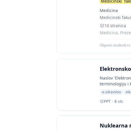
Medicinski
fak
Medicina
Medicinski fakul
10 stranica
Medicina, Prezen
Objavio studenti.rs
·
Elektronsko
Naslov 'Elektro
terminologiju i 
e-zdravstvo
ele
PPT · 8 str.
Nuklearna 