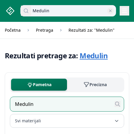
studenti.rs home page
Pretraži dokumente
Navi
Početna
Pretraga
Rezultati za: "Medulin"
Rezultati pretrage za:
Medulin
Pametna
Precizna
Svi materijali