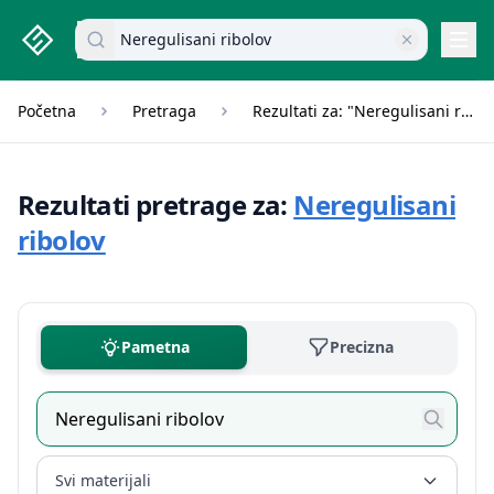
studenti.rs home page
Pretraži dokumente
Navi
Početna
Pretraga
Rezultati za: "Neregulisani ribolov"
Rezultati pretrage za:
Neregulisani
ribolov
Pametna
Precizna
Svi materijali