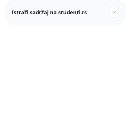
Istraži sadržaj na studenti.rs
studenti.rs naslovnica
Više od 250 hiljada studenata nam je ukazalo poverenje!
studenti.rs
Podrška
O nama
Pomoć
Blog
Kontakt
PRO članstvo (Cene)
Status
Šta je PRO članstvo
Pravno