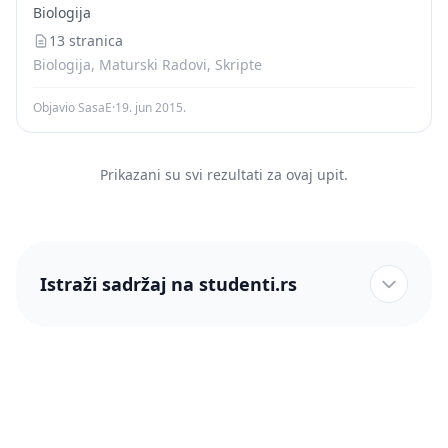
Ц 3 -A 2 Ц 4 -A 1 6 Неуробиологија спавања O...
Biologija
13 stranica
Biologija, Maturski Radovi, Skripte
Objavio SasaE
·
19. jun 2015.
Prikazani su svi rezultati za ovaj upit.
Istraži sadržaj na studenti.rs