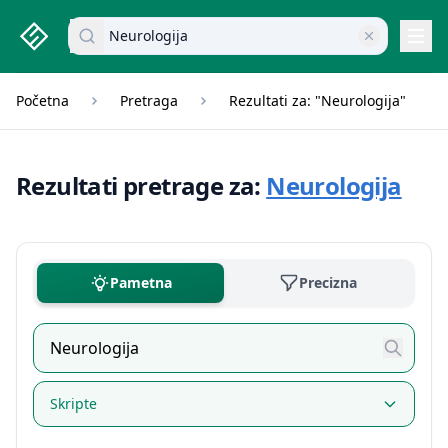
studenti.rs home page
Pretraži dokumente
Navi
Početna
Pretraga
Rezultati za: "Neurologija"
Rezultati pretrage za:
Neurologija
Pametna
Precizna
Skripte