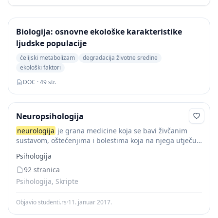
Biologija: osnovne ekološke karakteristike
ljudske populacije
ćelijski metabolizam
degradacija životne sredine
ekološki faktori
DOC · 49 str.
Neuropsihologija
neurologija
je grana medicine koja se bavi živčanim
sustavom, oštećenjima i bolestima koja na njega utječu -
neurolozi koriste nepsihometrijske metode kako bi
Psihologija
ispitivali deficite u ponašanju s ciljem dijagnoze...
92 stranica
Psihologija, Skripte
Objavio studenti.rs
·
11. januar 2017.