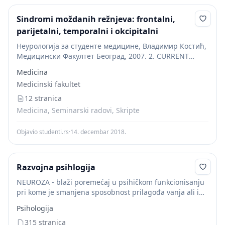
Sindromi moždanih režnjeva: frontalni,
parijetalni, temporalni i okcipitalni
Неурологија за студенте медицине, Владимир Костић,
Медицински Факултет Београд, 2007. 2. CURRENT
Diagnosis & Treatment Neurology, Sеcond edition Edited
Medicina
by John C.M. Brust, MD Professor of Clinical Neurology
Medicinski fakultet
Columbia University...
12 stranica
Medicina, Seminarski radovi, Skripte
Objavio studenti.rs
·
14. decembar 2018.
Razvojna psihlogija
NEUROZA - blaži poremećaj u psihičkom funkcionisanju
pri kome je smanjena sposobnost prilagođa vanja ali i
neurotičar tačno ocenjuje da ima teškoća; dinamičko
Psihologija
jezgro neuroze je anksioznost a najčešće reakcije...
315 stranica