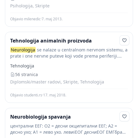
Psihologija, Skripte
Objavio milenedic
·
7. maj 2013.
Tehnologija animalnih proizvoda
Neurologija
se nalaze u centralnom nervnom sistemu, a
prate i one nervne puteve koji vode prema periferiji.
Nervno tkivo je visokospecijalizovano tkivo koje ima
Tehnologija
ulogu da prima nadražaje iz spoljašnje...
56 stranica
Diplomski/master radovi, Skripte, Tehnologija
Objavio studenti.rs
·
17. maj 2018.
Neurobiologija spavanja
централни ЕЕГ: О2 = десни окципитални ЕЕГ; А2 =
десно ухо; А1 = лево ухо. левиiEOГ десниEOГ EMГбраде