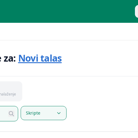
P
e za:
Novi talas
nalaženje
Skripte