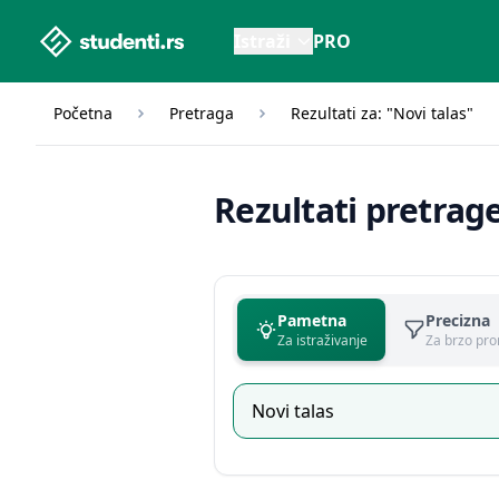
studenti.rs home page
Istraži
PRO
Početna
Pretraga
Rezultati za: "Novi talas"
Rezultati pretrag
Pametna
Precizna
Za istraživanje
Za brzo pro