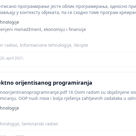
нтисано програмирање јесте облик програмирања, односно прис
бављају у контексту објеката, па се сходно томе програм креира
програмирања састоји од...
hnologije
menjeni menadžment, ekonomiju i finansije
r radovi, Informacione tehnologije, Skripte
20. april 2021.
ktno orijentisanog programiranja
ektnoorijentiranoprogramiranje.pdf 16 Ovim radom su objašnjene os
miranju. OOP nudi nova i bolja rješenja zahtjevnih zadataka u odno
koja se odražava...
hnologije
hnologije, Seminarski radovi