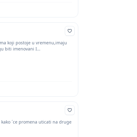
ima koji postoje u vremenu,imaju
gu biti imenovani I
i kako ´ce promena uticati na druge