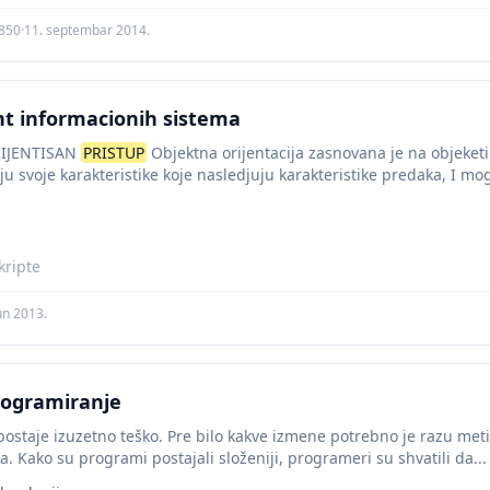
4850
·
11. septembar 2014.
 informacionih sistema
IJENTISAN
PRISTUP
Objektna orijentacija zasnovana je na objeket
ju svoje karakteristike koje nasledjuju karakteristike predaka, I mo
todologiji objektivno orijentisanog pristupa...
ripte
jun 2013.
rogramiranje
ostaje izuzetno teško. Pre bilo kakve izmene potrebno je razu met
 Kako su programi postajali složeniji, programeri su shvatili da...