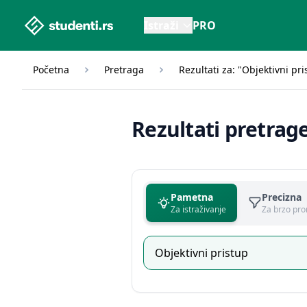
studenti.rs home page
Istraži
PRO
Početna
Pretraga
Rezultati za: "Objektivni pri
Rezultati pretrag
Pametna
Precizna
Za istraživanje
Za brzo pro