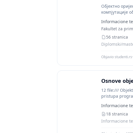
Објектно орије
компјутације о
оријентисаног 
Informacione te
Fakultet za pri
56 stranica
Diplomski/maste
Objavio studenti.rs
·
Osnove obje
12 file:/// Obj
pristupa progra
programiranja, 
Informacione te
18 stranica
Informacione te