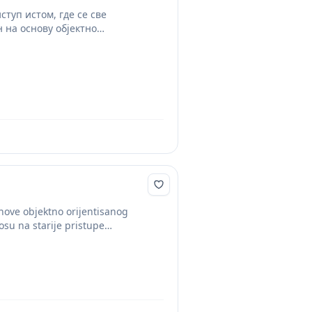
туп истом, где се све
н на основу објектно
nove objektno orijentisanog
su na starije pristupe