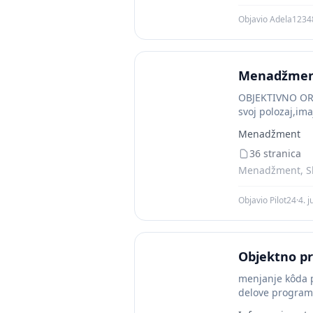
Objavio Adela123
Menadžment
OBJEKTIVNO OR
svoj polozaj,ima
klasifikovani.Me
Menadžment
36 stranica
Menadžment, Sk
Objavio Pilot24
·
4. 
Objektno p
menjanje kôda p
delove programa.