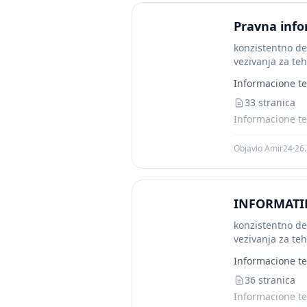
Pravna info
konzistentno de
vezivanja za te
identifikovanju 
Informacione te
33 stranica
Informacione te
Objavio Amir24
·
26.
INFORMATIK
konzistentno de
vezivanja za te
identifikovanju 
Informacione te
36 stranica
Informacione te