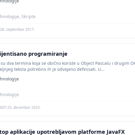
hnologije
hnologije, Skripte
28. septembar 2017.
ijentisano programiranje
t su dva termina koja se obično koriste u Object Pascalu i drugim O
jnjeg teksta potrebno ih je odvojeno definisati. U...
hnologije
hnologije
a007
·
25. decembar 2025.
top aplikacije upotrebljavom platforme JavaFX