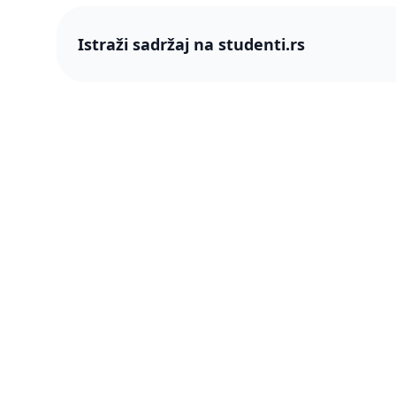
Istraži sadržaj na studenti.rs
studenti
studenti.rs naslovnica
O nama
Više od 250 hiljada studenata nam je
Blog
ukazalo poverenje! Napredujmo zajedno,
pametnije.
PRO član
Šta je P