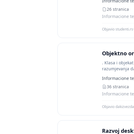
Informacione te
26 stranica
Informacione te
Objavio studenti.rs
·
Objektno or
. Klasa i objeka
razumjevanja dal
Informacione te
36 stranica
Informacione te
Objavio dakizvezd
Razvoj desk