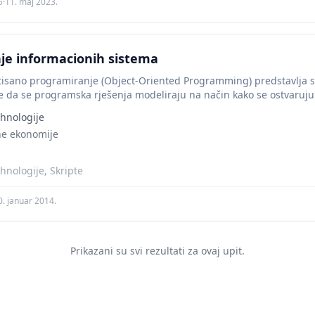
5
·
11. maj 2023.
je informacionih sistema
ntisano programiranje (Object-Oriented Programming) predstavlja
e da se programska rješenja modeliraju na način kako se ostvaruju 
i...
hnologije
ne ekonomije
hnologije, Skripte
0. januar 2014.
Prikazani su svi rezultati za ovaj upit.