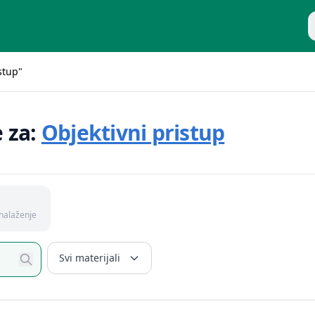
P
stup"
e za:
Objektivni pristup
nalaženje
Svi materijali