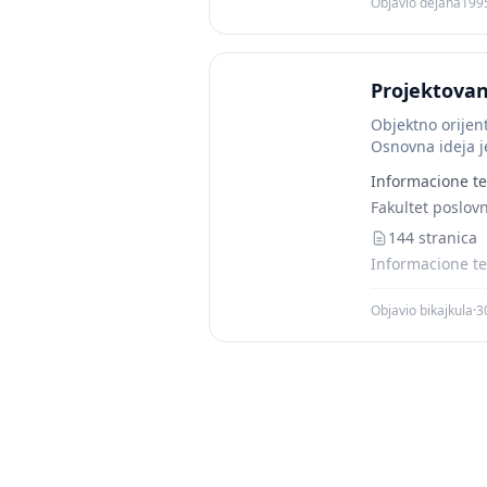
Objavio dejana199
Projektovan
Objektno orije
Osnovna ideja j
definišu program
Informacione te
Fakultet poslov
144 stranica
Informacione te
Objavio bikajkula
·
3