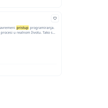
 savremeni
pristup
programiranja.
procesi u realnom životu. Tako se