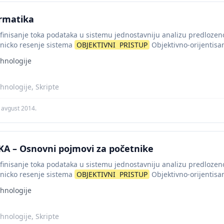
rmatika
finisanje toka podataka u sistemu jednostavniju analizu predloze
hnicko resenje sistema
OBJEKTIVNI
PRISTUP
Objektivno-orijentisa
objekata u sistemu I...
hnologije
hnologije, Skripte
 avgust 2014.
A – Osnovni pojmovi za početnike
finisanje toka podataka u sistemu jednostavniju analizu predloze
hnicko resenje sistema
OBJEKTIVNI
PRISTUP
Objektivno-orijentisa
objekata u sistemu I...
hnologije
hnologije, Skripte