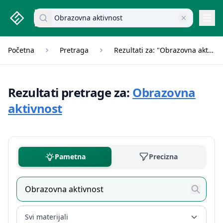
studenti.rs home page
Pretraži dokumente
Navi
Početna
Pretraga
Rezultati za: "Obrazovna aktivnost"
Rezultati pretrage za:
Obrazovna
aktivnost
Pametna
Precizna
Svi materijali