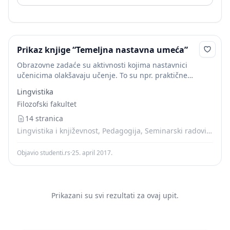
Prikaz knjige “Temeljna nastavna umeća”
Obrazovne zadaće su aktivnosti kojima nastavnici
učenicima olakšavaju učenje. To su npr. praktične
vježbe, projekti, rješavanje problema/problemska
Lingvistika
nastava, radni listići, pc igre i simulacije, dramatizacije,
Filozofski fakultet
rasprave u skupinama. Nastavnik kruži...
14 stranica
Lingvistika i književnost, Pedagogija, Seminarski radovi, Skripte
Objavio studenti.rs
·
25. april 2017.
Prikazani su svi rezultati za ovaj upit.