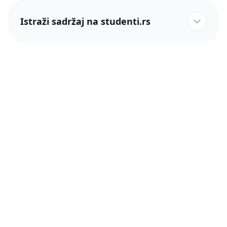
Istraži sadržaj na studenti.rs
studenti.rs naslovnica
Više od 250 hiljada studenata nam je ukazalo poverenje!
studenti.rs
Podrška
O nama
Pomoć
Blog
Kontakt
PRO članstvo (Cene)
Status
Šta je PRO članstvo
Pravno