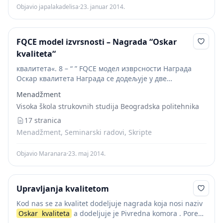
Objavio japalakadelisa
·
23. januar 2014.
FQCE model izvrsnosti – Nаgrаdа “Oskаr
kvаlitetа“
квалитета«. 8 – “ ” FQCE модел изврсности Награда
Оскар квалитета Награда се додељује у две
категорије: I – »ОСКАР КВАЛИТЕТА« за велике
Menadžment
организације II –»ОСКАР КВАЛИТЕТА« за мале и...
Visoka škola strukovnih studija Beogradska politehnika
17 stranica
Menadžment, Seminarski radovi, Skripte
Objavio Maranara
·
23. maj 2014.
Upravljanja kvalitetom
Kod nas se za kvalitet dodeljuje nagrada koja nosi naziv
Oskar
kvaliteta
a dodeljuje je Pivredna komora . Pored