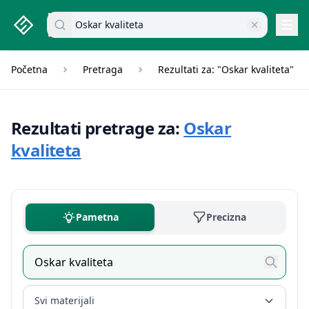
studenti.rs home page
Pretraži dokumente
Navi
Početna
Pretraga
Rezultati za: "Oskar kvaliteta"
Rezultati pretrage za:
Oskar
kvaliteta
Pametna
Precizna
Svi materijali