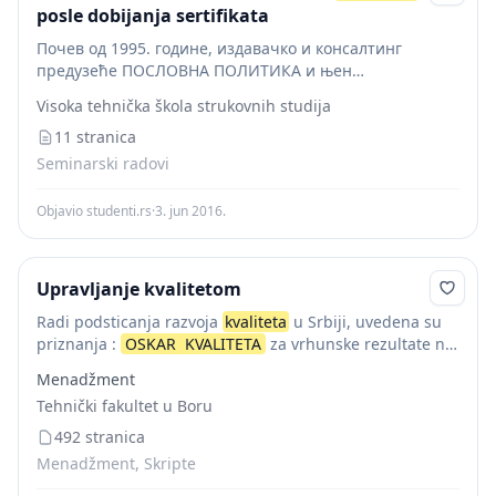
posle dobijanja sertifikata
Почев од 1995. године, издавачко и консалтинг
предузеће ПОСЛОВНА ПОЛИТИКА и њен
специјализовани часопис КВАЛИТЕТ, у сарадњи са
Visoka tehnička škola strukovnih studija
државним органима, сваке године додељује
најуспешнијим организацијама награду “Оскар
11 stranica
квалитета” која се...
Seminarski radovi
Objavio studenti.rs
·
3. jun 2016.
Upravljanje kvalitetom
Radi podsticanja razvoja
kvaliteta
u Srbiji, uvedena su
priznanja :
OSKAR
KVALITETA
za vrhunske rezultate na
unapređenju sistema
kvaliteta
u Srbiji. Pored glavne
Menadžment
nagrade koja se dodeljuje u dve kategorije...
Tehnički fakultet u Boru
492 stranica
Menadžment, Skripte