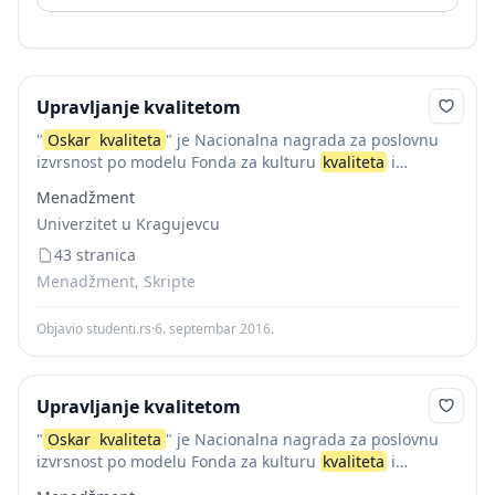
Upravljanje kvalitetom
"
Oskar
kvaliteta
" je Nacionalna nagrada za poslovnu
izvrsnost po modelu Fonda za kulturu
kvaliteta
i
izvrsnost (FQCE), koja se dodeljuje profitnim i
Menadžment
neprofitnim organizacijama, kao nezavisna i neutralna
Univerzitet u Kragujevcu
nagrada za...
43 stranica
Menadžment, Skripte
Objavio studenti.rs
·
6. septembar 2016.
Upravljanje kvalitetom
"
Oskar
kvaliteta
" je Nacionalna nagrada za poslovnu
izvrsnost po modelu Fonda za kulturu
kvaliteta
i
izvrsnost (FQCE), koja se dodeljuje profitnim i