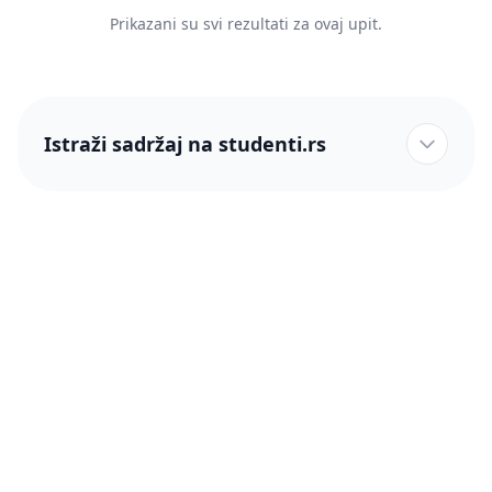
Prikazani su svi rezultati za ovaj upit.
Istraži sadržaj na studenti.rs
studenti.rs naslovnica
Više od 250 hiljada studenata nam je ukazalo poverenje!
studenti.rs
Podrška
O nama
Pomoć