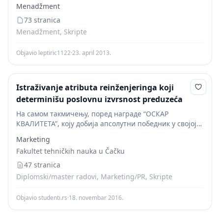
ove tri značajne nagrada postoji i niz drugih koje
Menadžment
uglavnom dodeljuju...
73 stranica
Menadžment, Skripte
Objavio leptiric1122
·
23. april 2013.
Istraživanje atributa reinženjeringa koji
determinišu poslovnu izvrsnost preduzeća
На самом такмичењу, поред награде “ОСКАР
КВАЛИТЕТА”, коју добија апсолутни победник у својој
категорији који је освојио најмање 700 бодова,
Marketing
уведена су и признања “ОСКАР КВАЛИТЕТА” за
Fakultet tehničkih nauka u Čačku
одређену област, за...
47 stranica
Diplomski/master radovi, Marketing/PR, Skripte
Objavio studenti.rs
·
18. novembar 2016.