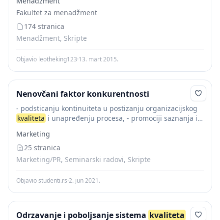
Menadžment
neprofitnim organizacijama, kao nezavisna i neutralna
Fakultet za menadžment
nagrada za...
174 stranica
Menadžment, Skripte
Objavio leotheking123
·
13. mart 2015.
Nenovčani faktor konkurentnosti
- podsticanju kontinuiteta u postizanju organizacijskog
kvaliteta
i unapređenju procesa, - promociji saznanja iz
menadžmenta kvalitetom, - promociji, podršci, jačanju i
Marketing
podsticanju konkurentnosti, - priznavanju izvrsnosti kod
performansi, najboljih praksi...
25 stranica
Marketing/PR, Seminarski radovi, Skripte
Objavio studenti.rs
·
2. jun 2021.
Odrzavanje i poboljsanje sistema
kvaliteta