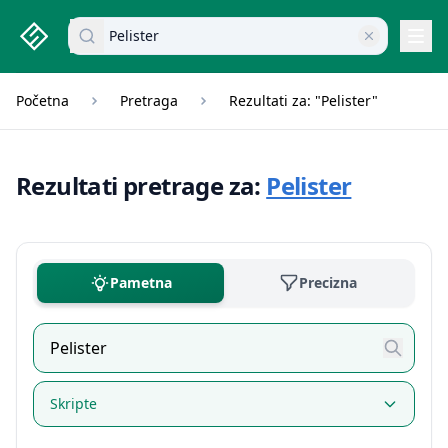
studenti.rs home page
Pretraži dokumente
Navi
Početna
Pretraga
Rezultati za: "Pelister"
Rezultati pretrage za:
Pelister
Pametna
Precizna
Skripte